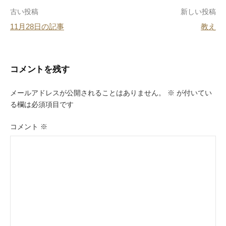
o
投
古い投稿
新しい投稿
o
11月28日の記事
教え
k
稿
ナ
ビ
コメントを残す
ゲ
メールアドレスが公開されることはありません。
※
が付いてい
ー
る欄は必須項目です
シ
コメント
※
ョ
ン