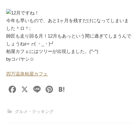
12月ですね！
今年も早いもので、あと1ヶ月を残すだけになってしまいま
した＾ロ＾;
師匠も走り回る月！12月もあっという間に過ぎてしまうんで
しょうねε=┏( ・_・)┛
柏屋カフェにはツリーが出現しました。(^-^)
byコバヤシ☆
四万温泉柏屋カフェ
F
X
Li
Pi
H
a
n
nt
at
c
e
er
e
グルメ・クッキング
e
e
n
b
st
a