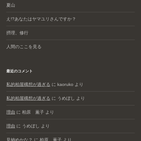
夏山
え!?あなたはヤマユリさんですか？
摂理、修行
人間のここを見る
最近のコメント
私的柏屋構想が過ぎる
に
kaoruko
より
私的柏屋構想が過ぎる
に
うめぼし
より
理由
に
柏原 薫子
より
理由
に
うめぼし
より
見納めかな？
に
柏原 薫子
より