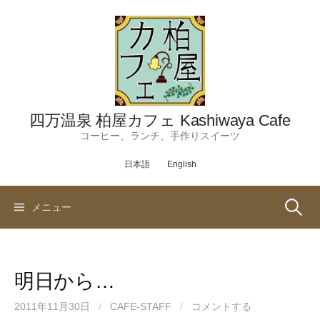
コ
ン
テ
ン
ツ
へ
ス
四万温泉 柏屋カフェ Kashiwaya Cafe
キ
コーヒー、ランチ、手作りスイーツ
ッ
日本語
English
プ
検
メニュー
索:
明日から…
2011年11月30日
/
CAFE-STAFF
/
コメントする