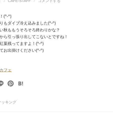
日
/
CAFE-STAFF
/
コメントする
^-^)
もダイブ冷え込みました(^-^)
い秋ももうそろそろ終わりかな？
から引っ張り出してこないとですね！
葉残ってますよ！(^-^)
お出掛けください(^-^)
カフェ
Li
Pi
H
n
nt
at
e
er
e
クッキング
e
n