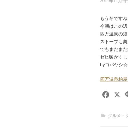
2011年11月9
もう冬ですね！(
今朝はこの辺り
四万温泉の短
ストーブも奥
でもまだまだ紅
ゼヒ暖かくして
byコバヤシ☆
四万温泉柏屋
F
X
a
c
グルメ・
e