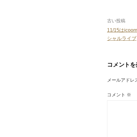
b
o
o
投
古い投稿
k
11/15はi
稿
シャルライブ
ナ
ビ
コメントを
ゲ
メールアドレ
ー
シ
コメント
※
ョ
ン