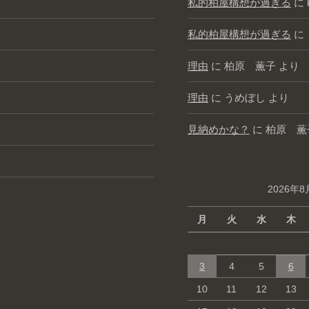
私的柏屋構想が過ぎる
に
私的柏屋構想が過ぎる
に
理由
に
柏原 薫子
より
理由
に
うめぼし
より
見納めかな？
に
柏原 薫
2026年8
月
火
水
木
3
4
5
6
10
11
12
13