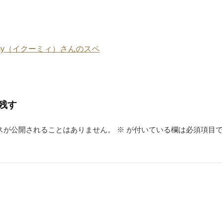
st
a
coomy（イクーミィ）さんのスペ
残す
スが公開されることはありません。
※
が付いている欄は必須項目