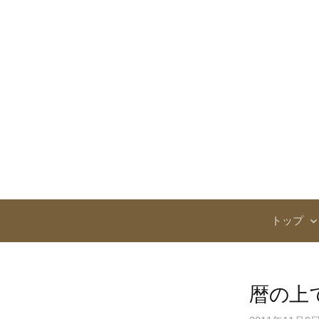
コ
ン
テ
ン
ツ
へ
ス
キ
ッ
プ
トップ
暦の上