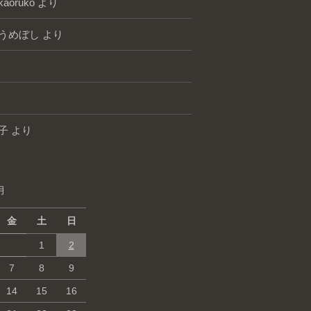
kaoruko
より
うめぼし
より
子
より
月
金
土
日
1
2
7
8
9
14
15
16