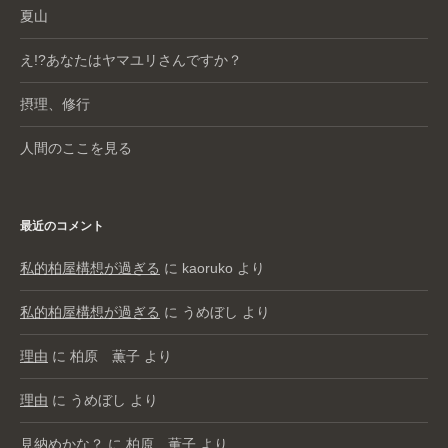
夏山
え!?あなたはヤマユリさんですか？
摂理、修行
人間のここを見る
最近のコメント
私的柏屋構想が過ぎる
に
kaoruko
より
私的柏屋構想が過ぎる
に
うめぼし
より
理由
に
柏原 薫子
より
理由
に
うめぼし
より
見納めかな？
に
柏原 薫子
より