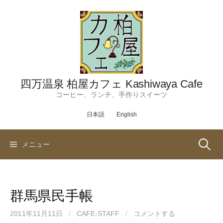
コ
ン
テ
ン
ツ
へ
ス
四万温泉 柏屋カフェ Kashiwaya Cafe
キ
コーヒー、ランチ、手作りスイーツ
ッ
日本語
English
プ
検
メニュー
索:
群馬県民手帳
2011年11月11日
/
CAFE-STAFF
/
コメントする