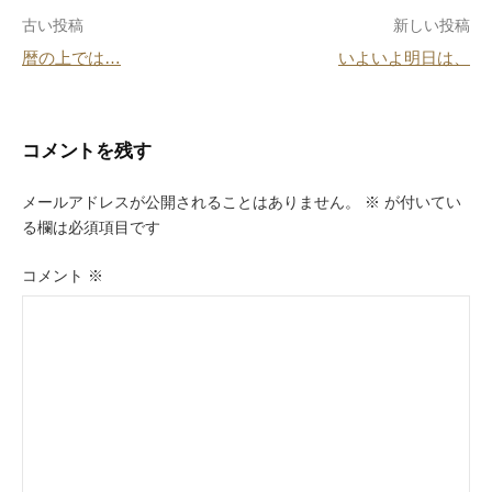
o
投
古い投稿
新しい投稿
o
暦の上では…
いよいよ明日は、
k
稿
ナ
ビ
コメントを残す
ゲ
メールアドレスが公開されることはありません。
※
が付いてい
ー
る欄は必須項目です
シ
コメント
※
ョ
ン