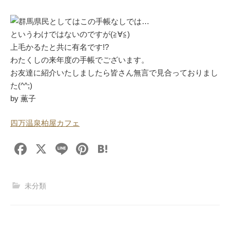
群馬県民としてはこの手帳なしでは…
というわけではないのですが(≧∀≦)
上毛かるたと共に有名です!?
わたくしの来年度の手帳でございます。
お友達に紹介いたしましたら皆さん無言で見合っておりまし
た(^^;)
by 薫子
四万温泉柏屋カフェ
F
X
Li
Pi
H
a
n
nt
at
c
e
er
e
未分類
e
e
n
b
st
a