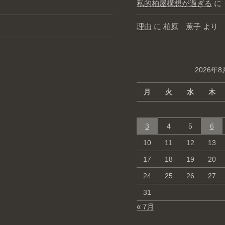
私的柏屋構想が過ぎる
に
理由
に
柏原 薫子
より
2026年8
月
火
水
木
3
4
5
6
10
11
12
13
17
18
19
20
24
25
26
27
31
« 7月