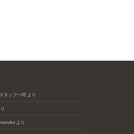
スタッフ一同
より
り
kaoruko
より