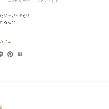
日
/
CAFE-STAFF
/
コメントする
たジャガイモが！
きるんだ！
カフェ
Li
Pi
H
n
nt
at
e
er
e
e
n
st
a
事