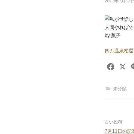
2011年7月12
私が世話し
人間やればで
by 薫子
四万温泉柏屋
F
X
a
c
未分類
e
b
o
o
投
古い投稿
k
7月11日の記