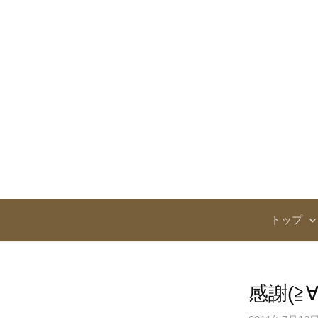
コ
ン
テ
ン
ツ
へ
ス
キ
ッ
プ
トップ
感謝(≧∀