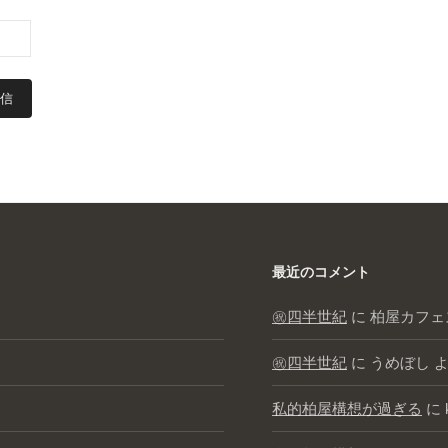
最近のコメント
㊗️四半世紀
に
柏屋カフェ
㊗️四半世紀
に
うめぼし
よ
私的柏屋構想が過ぎる
に