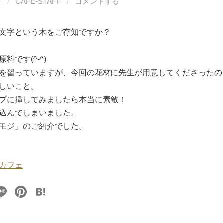
日
/
CAFE-STAFF
/
コメントする
文字という木をご存知ですか？
料です(^-^)
を習っていますが、今回の花材に先生が用意してくださったの
しいこと。
プに挿してみましたら本当に素敵！
込んでしまいました。
モジ」のご紹介でした。
カフェ
Li
Pi
H
n
nt
at