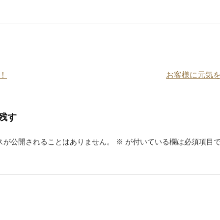
e
er
e
e
n
st
a
！
お客様に元気
残す
スが公開されることはありません。
※
が付いている欄は必須項目