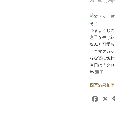
2011年1月28
皆さん、黒
そう！
つまようじの原
息子が生け花
なんと可愛ら
一本マグカッ
粋な姿に惚れ
今日は「クロ
by 薫子
四万温泉柏屋
F
X
a