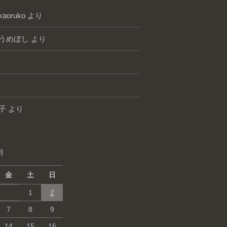
kaoruko
より
うめぼし
より
子
より
月
金
土
日
1
2
7
8
9
14
15
16