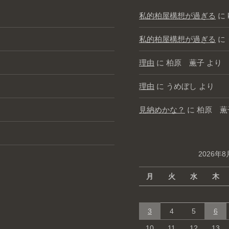
私的柏屋構想が過ぎる
に
私的柏屋構想が過ぎる
に
理由
に
柏原 薫子
より
理由
に
うめぼし
より
見納めかな？
に
柏原 薫
2026年8
月
火
水
木
3
4
5
6
10
11
12
13