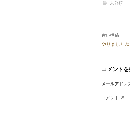
c
未分類
e
b
o
o
投
古い投稿
k
やりましたね
稿
ナ
コメントを
ビ
ゲ
メールアドレ
ー
コメント
※
シ
ョ