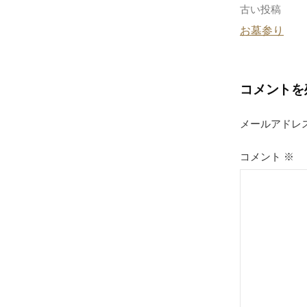
o
投
古い投稿
k
お墓参り
稿
ナ
コメントを
ビ
ゲ
メールアドレ
ー
コメント
※
シ
ョ
ン