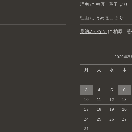
理由
に
柏原 薫子
より
理由
に
うめぼし
より
見納めかな？
に
柏原 薫
2026年8
月
火
水
木
3
4
5
6
10
11
12
13
17
18
19
20
24
25
26
27
31