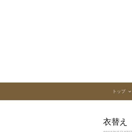
コ
ン
テ
ン
ツ
へ
ス
キ
ッ
プ
トップ
衣替え