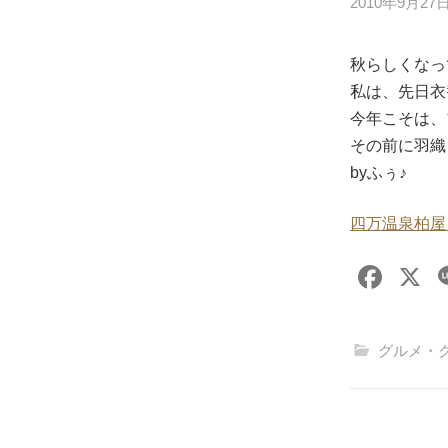
2010年9月27
秋らしくなっ
私は、先日衣
今年こそは、
その前に羽織
byふぅ♪
四万温泉柏屋
F
X
a
c
グルメ・
e
b
o