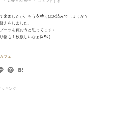
日
/
CAFE-STAFF
/
コメントする
て来ましたが、もう衣替えはお済みでしょうか？
替えをしました。
ブーツを買おうと思ってます♪
り物も１枚欲しいなぁ(≧∇≦)
カフェ
Li
Pi
H
n
nt
at
e
er
e
クッキング
e
n
st
a