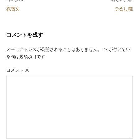
投
o
衣替え
つるし雛
k
稿
ナ
ビ
コメントを残す
ゲ
メールアドレスが公開されることはありません。
※
が付いてい
ー
る欄は必須項目です
シ
コメント
※
ョ
ン