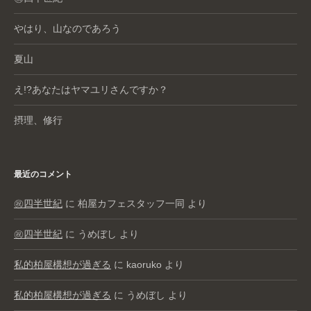
やはり、山なのであろう
夏山
え!?あなたはヤマユリさんですか？
摂理、修行
最近のコメント
㊗️四半世紀
に
柏屋カフェスタッフ一同
より
㊗️四半世紀
に
うめぼし
より
私的柏屋構想が過ぎる
に
kaoruko
より
私的柏屋構想が過ぎる
に
うめぼし
より