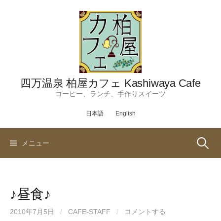
コ
ン
テ
ン
ツ
へ
ス
四万温泉 柏屋カフェ Kashiwaya Cafe
キ
コーヒー、ランチ、手作りスイーツ
ッ
日本語
English
プ
検
メニュー
索:
♪昼食♪
2010年7月5日
/
CAFE-STAFF
/
コメントする