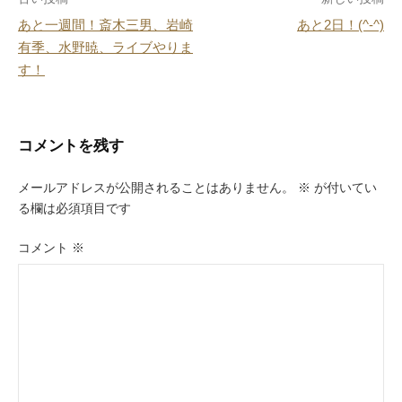
投
o
あと一週間！斎木三男、岩崎
あと2日！(^-^)
k
稿
有季、水野暁、ライブやりま
ナ
す！
ビ
ゲ
コメントを残す
ー
メールアドレスが公開されることはありません。
※
が付いてい
シ
る欄は必須項目です
ョ
コメント
※
ン