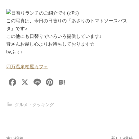
日替りランチのご紹介です(≧∇≦)
この写真は、今日の日替りの『あさりのトマトソースパス
タ』です♪
この他にも日替りでいろいろ提供しています♪
皆さんお越し心よりお待ちしております☆
byふぅ♪
四万温泉柏屋カフェ
F
X
Li
Pi
H
a
n
nt
at
c
e
er
e
グルメ・クッキング
e
e
n
b
st
a
o
古い投稿
新しい投稿