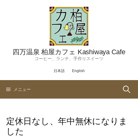
コ
ン
テ
ン
ツ
へ
ス
四万温泉 柏屋カフェ Kashiwaya Cafe
キ
コーヒー、ランチ、手作りスイーツ
ッ
日本語
English
プ
検
メニュー
索:
定休日なし、年中無休になりま
した