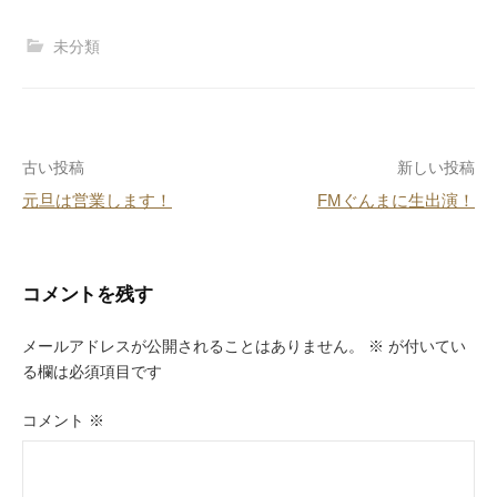
a
n
nt
at
c
e
er
e
未分類
e
e
n
b
st
a
o
投
古い投稿
新しい投稿
o
元旦は営業します！
FMぐんまに生出演！
k
稿
ナ
ビ
コメントを残す
ゲ
メールアドレスが公開されることはありません。
※
が付いてい
ー
る欄は必須項目です
シ
コメント
※
ョ
ン