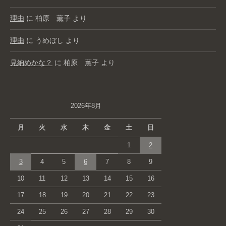
理由
に
柏原 薫子
より
理由
に
うめぼし
より
見納めかな？
に
柏原 薫子
より
2026年8月
月
火
水
木
金
土
日
1
2
3
4
5
6
7
8
9
10
11
12
13
14
15
16
17
18
19
20
21
22
23
24
25
26
27
28
29
30