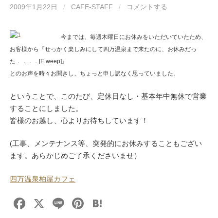
2009年1月22日
/
CAFE-STAFF
/
コメントする
今までは、毎週木曜日にお休みをいただいていたため、
お客様から『せっかく楽しみにして四万温泉まで来たのに、お休みだっ
た．．．．[E:weep]』
とのお声を時々お聞きし、ちょっと申し訳なく思っていました。
ということで、このたび、定休日なし・基本年中無休で営業
することにしました。
皆様のお越し、心よりお待ちしています！
(工事、メンテナンス等、突発的にお休みすることもござい
ます。あらかじめご了承くださいませ）
四万温泉柏屋カフェ
F
X
Li
Pi
H