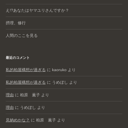
え!?あなたはヤマユリさんですか？
摂理、修行
人間のここを見る
最近のコメント
私的柏屋構想が過ぎる
に
kaoruko
より
私的柏屋構想が過ぎる
に
うめぼし
より
理由
に
柏原 薫子
より
理由
に
うめぼし
より
見納めかな？
に
柏原 薫子
より