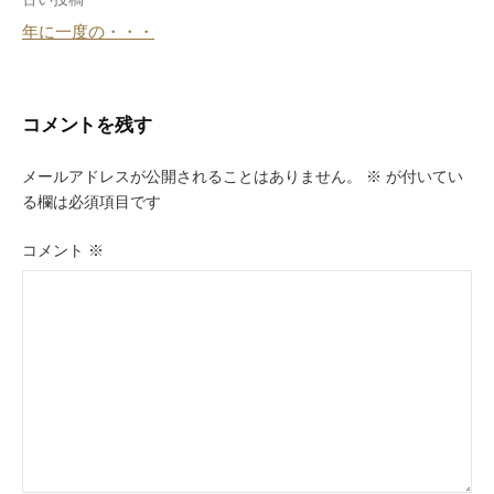
投
年に一度の・・・
稿
ナ
ビ
コメントを残す
ゲ
メールアドレスが公開されることはありません。
※
が付いてい
ー
る欄は必須項目です
シ
コメント
※
ョ
ン