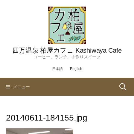
コ
ン
テ
ン
ツ
へ
ス
四万温泉 柏屋カフェ Kashiwaya Cafe
キ
コーヒー、ランチ、手作りスイーツ
ッ
日本語
English
プ
検
メニュー
索:
20140611-184155.jpg