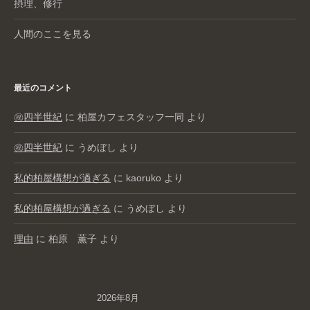
摂理、修行
人間のここを見る
最近のコメント
㊗️四半世紀
に
柏屋カフェスタッフ一同
より
㊗️四半世紀
に
うめぼし
より
私的柏屋構想が過ぎる
に
kaoruko
より
私的柏屋構想が過ぎる
に
うめぼし
より
理由
に
柏原 薫子
より
2026年8月