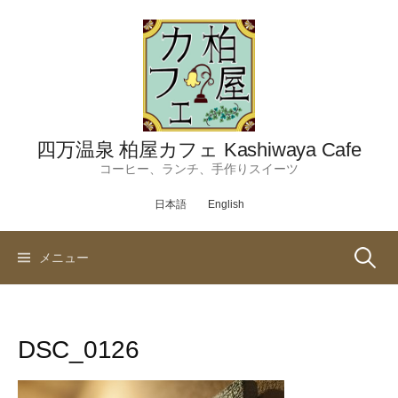
コ
ン
テ
ン
ツ
へ
ス
四万温泉 柏屋カフェ Kashiwaya Cafe
キ
コーヒー、ランチ、手作りスイーツ
ッ
日本語
English
プ
検
メニュー
索:
DSC_0126