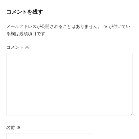
ナ
ビ
コメントを残す
ゲ
メールアドレスが公開されることはありません。
※
が付いてい
ー
る欄は必須項目です
シ
コメント
※
ョ
ン
名前
※