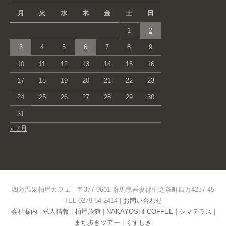
月
火
水
木
金
土
日
1
2
3
4
5
6
7
8
9
10
11
12
13
14
15
16
17
18
19
20
21
22
23
24
25
26
27
28
29
30
31
« 7月
四万温泉柏屋カフェ 〒377-0601 群馬県吾妻郡中之条町四万4237-45
TEL 0279-64-2414 |
お問い合わせ
会社案内
|
求人情報
|
柏屋旅館
|
NAKAYOSHI COFFEE
|
シマテラス
|
まち歩きツアー |
くすしき