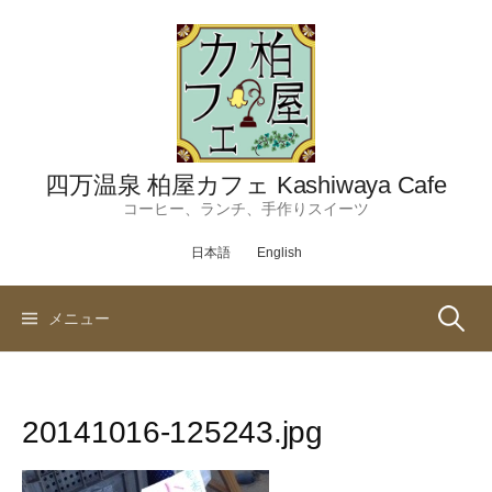
コ
ン
テ
ン
ツ
へ
ス
四万温泉 柏屋カフェ Kashiwaya Cafe
キ
コーヒー、ランチ、手作りスイーツ
ッ
日本語
English
プ
検
メニュー
索:
20141016-125243.jpg