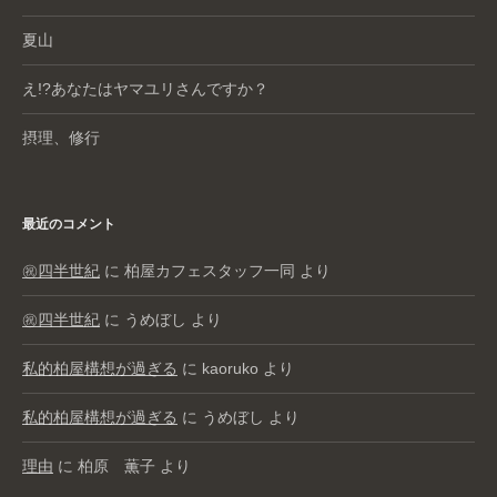
夏山
え!?あなたはヤマユリさんですか？
摂理、修行
最近のコメント
㊗️四半世紀
に
柏屋カフェスタッフ一同
より
㊗️四半世紀
に
うめぼし
より
私的柏屋構想が過ぎる
に
kaoruko
より
私的柏屋構想が過ぎる
に
うめぼし
より
理由
に
柏原 薫子
より