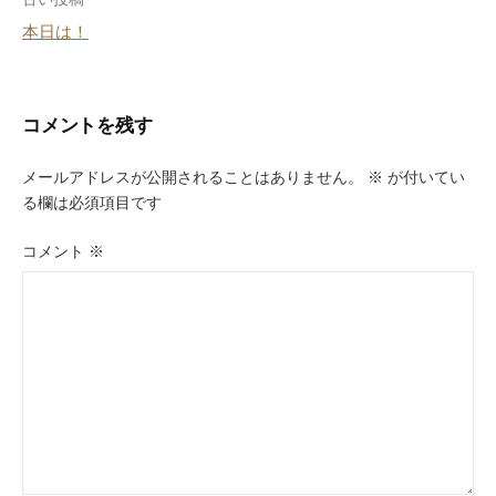
投
本日は！
稿
ナ
ビ
コメントを残す
ゲ
メールアドレスが公開されることはありません。
※
が付いてい
ー
る欄は必須項目です
シ
コメント
※
ョ
ン