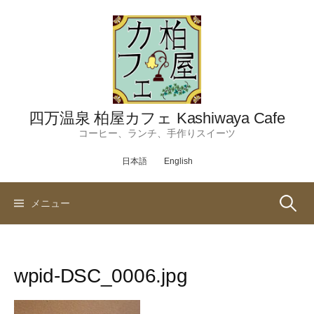
コ
ン
テ
ン
ツ
へ
ス
四万温泉 柏屋カフェ Kashiwaya Cafe
キ
コーヒー、ランチ、手作りスイーツ
ッ
日本語
English
プ
検
メニュー
索:
wpid-DSC_0006.jpg