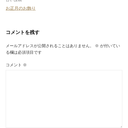
投
お正月のお飾り
稿
ナ
ビ
コメントを残す
ゲ
メールアドレスが公開されることはありません。
※
が付いてい
ー
る欄は必須項目です
シ
コメント
※
ョ
ン