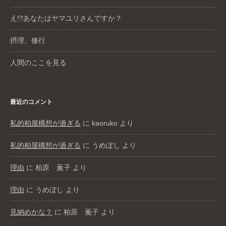
え!?あなたはヤマユリさんですか？
摂理、修行
人間のここを見る
最近のコメント
私的柏屋構想が過ぎる
に
kaoruko
より
私的柏屋構想が過ぎる
に
うめぼし
より
理由
に
柏原 薫子
より
理由
に
うめぼし
より
見納めかな？
に
柏原 薫子
より