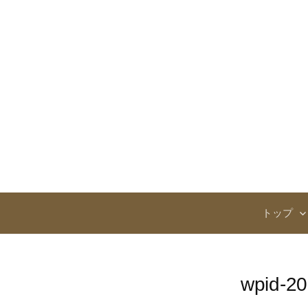
コ
ン
テ
ン
ツ
へ
ス
キ
ッ
プ
トップ
wpid-2