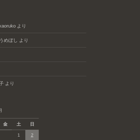
kaoruko
より
うめぼし
より
子
より
月
金
土
日
1
2