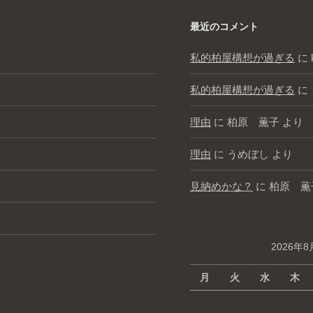
最近のコメント
私的柏屋構想が過ぎる
に
私的柏屋構想が過ぎる
に
理由
に
柏原 薫子
より
理由
に
うめぼし
より
見納めかな？
に
柏原 薫
2026年8
月
火
水
木