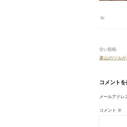
投
古い投稿
裏山のツルが
稿
ナ
コメントを
ビ
ゲ
メールアドレ
ー
コメント
※
シ