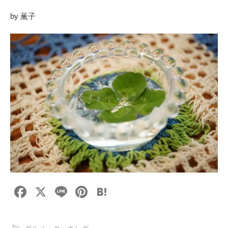
by 薫子
F
X
Li
Pi
H
a
n
nt
at
c
e
er
e