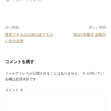
グルメ・クッキング
e
e
n
b
st
a
o
投
古い投稿
新しい投稿
o
選択できるのは他の誰でもな
第3の木曜日 金曜日
k
稿
い自分自身
ナ
ビ
コメントを残す
ゲ
ー
メールアドレスが公開されることはありません。
※
が付いてい
る欄は必須項目です
シ
ョ
コメント
※
ン