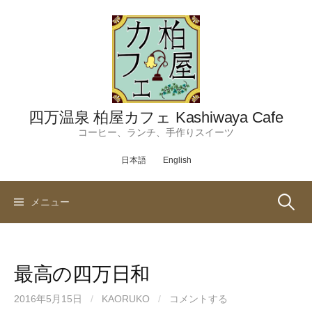
コ
ン
テ
ン
ツ
へ
ス
四万温泉 柏屋カフェ Kashiwaya Cafe
キ
コーヒー、ランチ、手作りスイーツ
ッ
日本語
English
プ
検
メニュー
索:
最高の四万日和
2016年5月15日
/
KAORUKO
/
コメントする