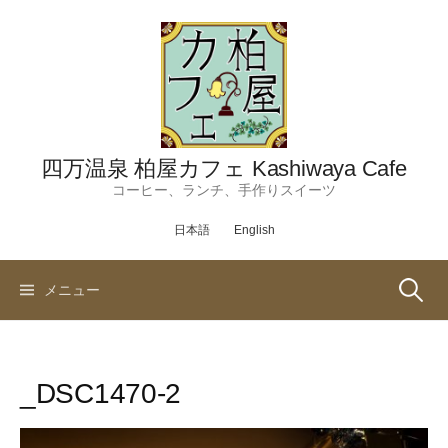
コ
ン
テ
ン
ツ
へ
ス
四万温泉 柏屋カフェ Kashiwaya Cafe
キ
コーヒー、ランチ、手作りスイーツ
ッ
日本語
English
プ
検
メニュー
索:
_DSC1470-2