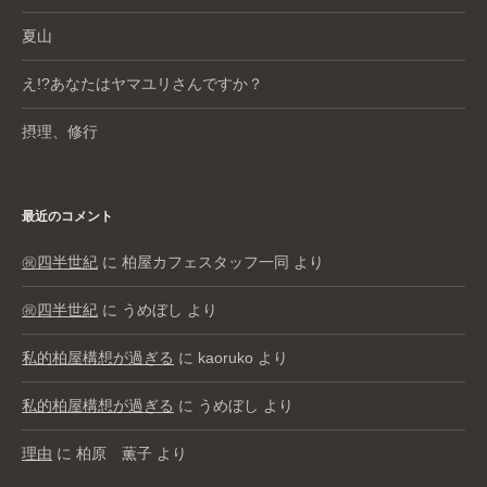
夏山
え!?あなたはヤマユリさんですか？
摂理、修行
最近のコメント
㊗️四半世紀
に
柏屋カフェスタッフ一同
より
㊗️四半世紀
に
うめぼし
より
私的柏屋構想が過ぎる
に
kaoruko
より
私的柏屋構想が過ぎる
に
うめぼし
より
理由
に
柏原 薫子
より