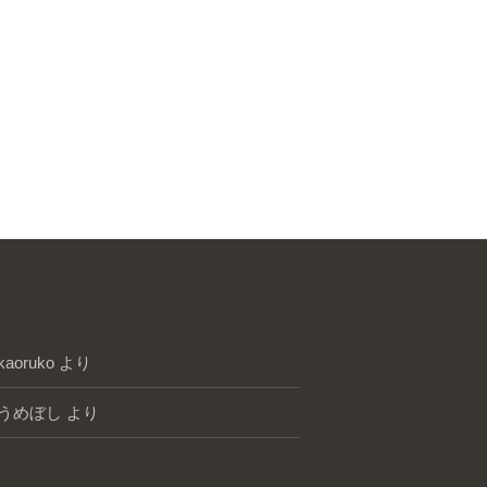
kaoruko
より
うめぼし
より