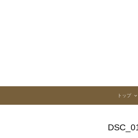
コ
ン
テ
ン
ツ
へ
ス
キ
ッ
プ
トップ
DSC_0