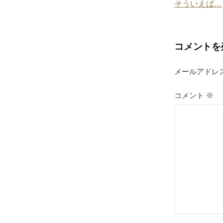
そういえば…
稿
ナ
コメントを
ビ
ゲ
メールアドレ
ー
コメント
※
シ
ョ
ン