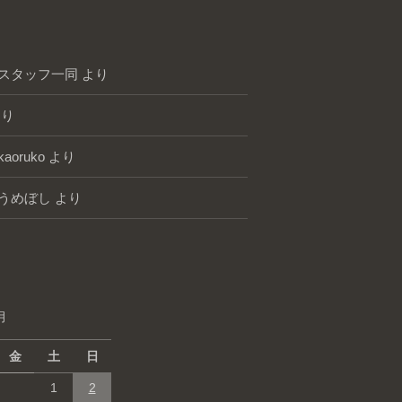
スタッフ一同
より
り
kaoruko
より
うめぼし
より
月
金
土
日
1
2