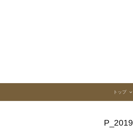
コ
ン
テ
ン
ツ
へ
ス
キ
ッ
プ
トップ
P_2019