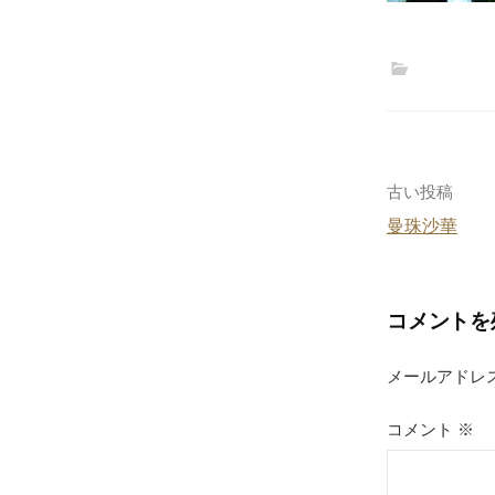
投
古い投稿
曼珠沙華
稿
ナ
コメントを
ビ
ゲ
メールアドレ
ー
コメント
※
シ