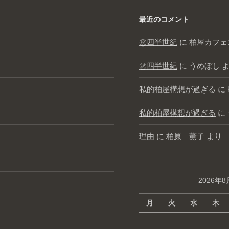
最近のコメント
㊗️四半世紀
に
柏屋カフェ
㊗️四半世紀
に
うめぼし
よ
私的柏屋構想が過ぎる
に
私的柏屋構想が過ぎる
に
理由
に
柏原 薫子
より
2026年8
月
火
水
木