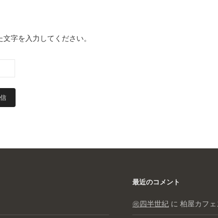
た文字を入力してください。
最近のコメント
㊗️四半世紀
に
柏屋カフェ