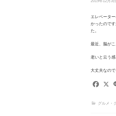
2019年12月3
エレベーター
かったのです
た。
最近、脳がこ
老いと云う感
大丈夫なのでし
F
X
a
c
グルメ・
e