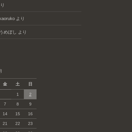
り
kaoruko
より
うめぼし
より
月
金
土
日
1
2
7
8
9
14
15
16
21
22
23