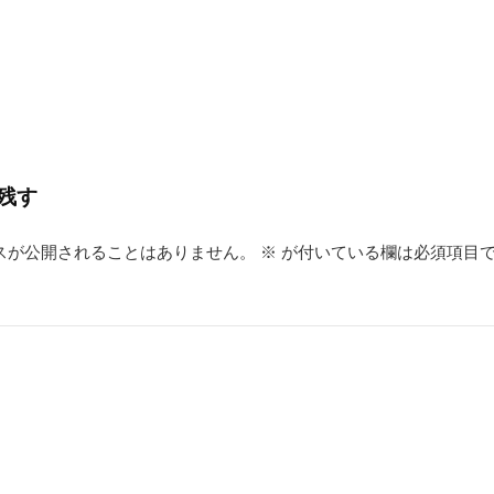
st
a
残す
スが公開されることはありません。
※
が付いている欄は必須項目