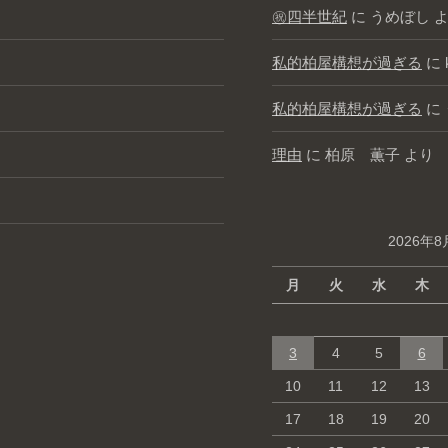
㊗️四半世紀
に
うめぼし
よ
私的柏屋構想が過ぎる
に
私的柏屋構想が過ぎる
に
理由
に
柏原 薫子
より
2026年8
月
火
水
木
3
4
5
6
10
11
12
13
17
18
19
20