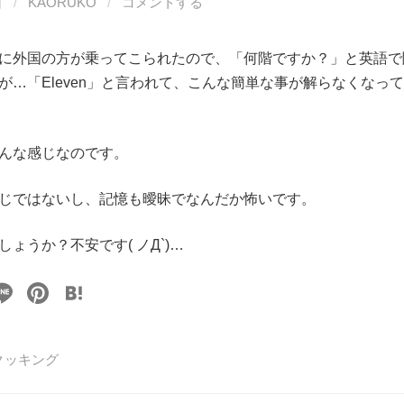
日
/
KAORUKO
/
コメントする
に外国の方が乗ってこられたので、「何階ですか？」と英語で
が…「Eleven」と言われて、こんな簡単な事が解らなくなっ
んな感じなのです。
じではないし、記憶も曖昧でなんだか怖いです。
ょうか？不安です( ノД`)…
Li
Pi
H
n
nt
at
e
er
e
クッキング
e
n