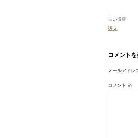
b
o
o
投
古い投稿
k
設え
稿
ナ
コメントを
ビ
ゲ
メールアドレ
ー
コメント
※
シ
ョ
ン