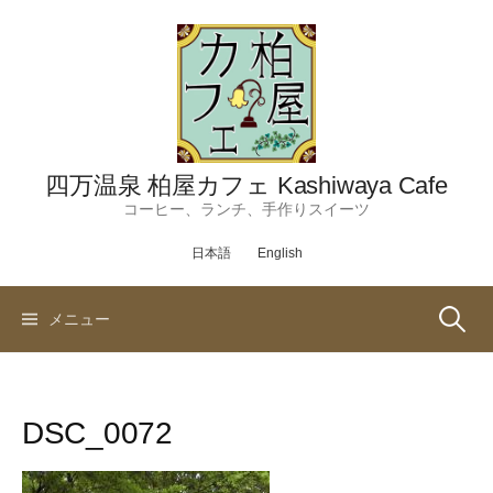
コ
ン
テ
ン
ツ
へ
ス
四万温泉 柏屋カフェ Kashiwaya Cafe
キ
コーヒー、ランチ、手作りスイーツ
ッ
日本語
English
プ
検
メニュー
索:
DSC_0072