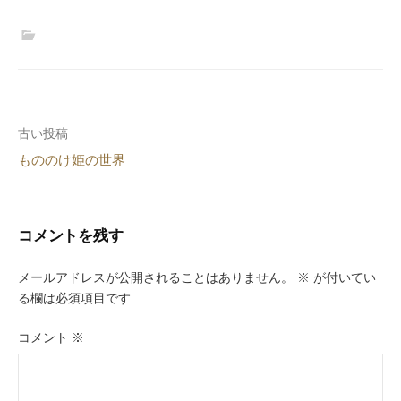
投
古い投稿
もののけ姫の世界
稿
ナ
ビ
コメントを残す
ゲ
メールアドレスが公開されることはありません。
※
が付いてい
ー
る欄は必須項目です
シ
コメント
※
ョ
ン