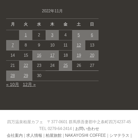
2022年11月
月
火
水
木
金
土
日
1
2
3
4
5
6
7
8
9
10
11
12
13
14
15
16
17
18
19
20
21
22
23
24
25
26
27
28
29
30
« 10月
12月 »
四万温泉柏屋カフェ 〒377-0601 群馬県吾妻郡中之条町四万4237-45
TEL 0279-64-2414 |
お問い合わせ
会社案内
|
求人情報
|
柏屋旅館
|
NAKAYOSHI COFFEE
|
シマテラス
|