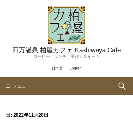
コ
ン
テ
ン
ツ
へ
ス
四万温泉 柏屋カフェ Kashiwaya Cafe
キ
コーヒー、ランチ、手作りスイーツ
ッ
日本語
English
プ
検
メニュー
索:
日:
2022年11月28日