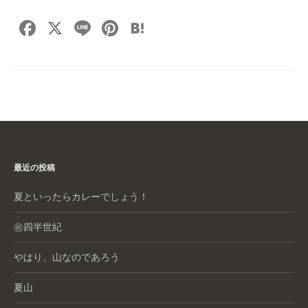
F
X
Li
Pi
H
a
n
nt
at
c
e
er
e
e
e
n
b
st
a
o
o
最近の投稿
k
夏といったらカレーでしょう！
㊗️四半世紀
やはり、山なのであろう
夏山