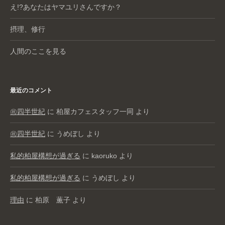
え!?あなたはヤマユリさんですか？
摂理、修行
人間のここを見る
最近のコメント
㊗️四半世紀
に
柏屋カフェスタッフ一同
より
㊗️四半世紀
に
うめぼし
より
私的柏屋構想が過ぎる
に
kaoruko
より
私的柏屋構想が過ぎる
に
うめぼし
より
理由
に
柏原 薫子
より