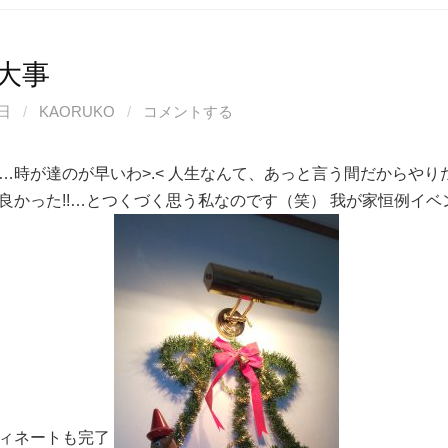
が大事
9日
/
KAORUKO
/
コメントする
…時が達のが早いわ>⁠.⁠< 人生なんて、あっと言う間だからや
良かった!!…とつくづく思う私なのです（笑） 我が家恒例イベ
ィネートも完了