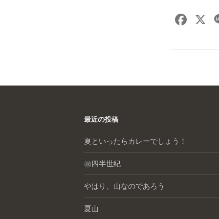
F
X
a
c
e
b
o
o
最近の投稿
k
夏といったらカレーでしょう！
㊗️四半世紀
やはり、山なのであろう
夏山