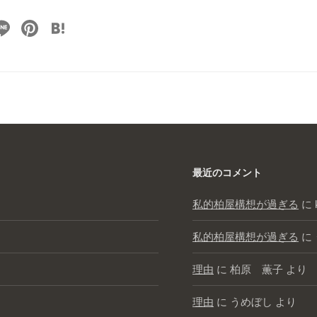
Li
Pi
H
n
nt
at
e
er
e
e
n
st
a
最近のコメント
私的柏屋構想が過ぎる
に
私的柏屋構想が過ぎる
に
理由
に
柏原 薫子
より
理由
に
うめぼし
より