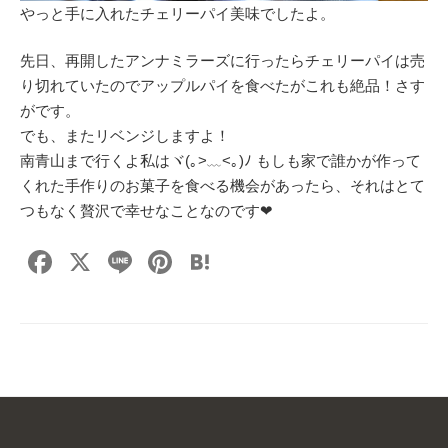
やっと手に入れたチェリーパイ美味でしたよ。
先日、再開したアンナミラーズに行ったらチェリーパイは売
り切れていたのでアップルパイを食べたがこれも絶品！さす
がです。
でも、またリベンジしますよ！
南青山まで行くよ私はヾ(｡>﹏<｡)ﾉ もしも家で誰かが作って
くれた手作りのお菓子を食べる機会があったら、それはとて
つもなく贅沢で幸せなことなのです❤
F
X
Li
Pi
H
a
n
nt
at
c
e
er
e
e
e
n
b
st
a
o