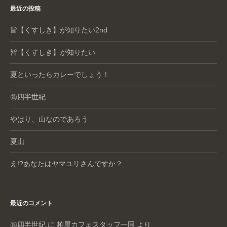
o
最近の投稿
k
皆【くすしき】が知りたい2nd
皆【くすしき】が知りたい
夏といったらカレーでしょう！
㊗️四半世紀
やはり、山なのであろう
夏山
え!?あなたはヤマユリさんですか？
最近のコメント
㊗️四半世紀
に
柏屋カフェスタッフ一同
より