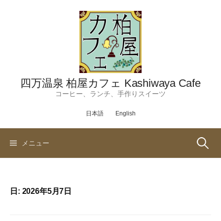
コ
ン
テ
ン
ツ
へ
ス
四万温泉 柏屋カフェ Kashiwaya Cafe
キ
コーヒー、ランチ、手作りスイーツ
ッ
日本語
English
プ
検
メニュー
索:
日:
2026年5月7日