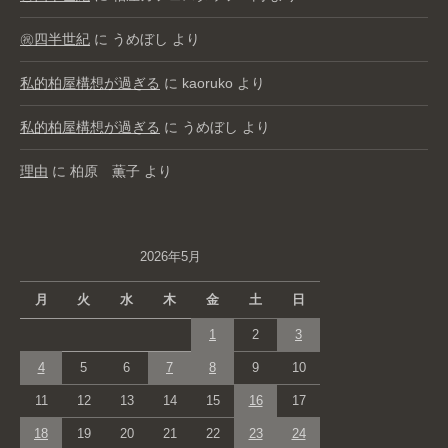
㊗️四半世紀
に
うめぼし
より
私的柏屋構想が過ぎる
に
kaoruko
より
私的柏屋構想が過ぎる
に
うめぼし
より
理由
に
柏原 薫子
より
2026年5月
月
火
水
木
金
土
日
1
2
3
4
5
6
7
8
9
10
11
12
13
14
15
16
17
18
19
20
21
22
23
24