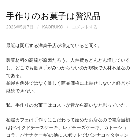
手作りのお菓子は贅沢品
2026年5月7日
/
KAORUKO
/
コメントする
最近は閉店する洋菓子店が増えていると聞く。
製菓材料の高騰が原因だろう。人件費もどんどん増している
し、どこでも働き手がみつからないのが現状で人材不足なの
である。
柏屋も例外ではなく厳しく商品価格に上乗せしないと経営が
継続できない。
私、手作りのお菓子はコストが昔から高いなと思っていた。
柏屋カフェは手作りにこだわって始めたお店なので開店当初
は{ベイクドチーズケーキ、レアチーズケーキ、ガトーショ
コラ、バナナケーキ}の他にスポットで{パンナコッタやマン