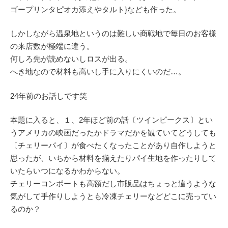
ゴープリンタピオカ添えやタルト}なども作った。
しかしながら温泉地というのは難しい商戦地で毎日のお客様
の来店数が極端に違う。
何しろ先が読めないしロスが出る。
へき地なので材料も高いし手に入りにくいのだ…。
24年前のお話しです笑
本題に入ると、１、2年ほど前の話〔ツインピークス〕とい
うアメリカの映画だったかドラマだかを観ていてどうしても
〔チェリーパイ〕が食べたくなったことがあり自作しようと
思ったが、いちから材料を揃えたりパイ生地を作ったりして
いたらいつになるかわからない。
チェリーコンポートも高額だし市販品はちょっと違うような
気がして手作りしようとも冷凍チェリーなどどこに売ってい
るのか？