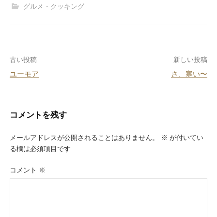
c
e
er
e
グルメ・クッキング
e
e
n
b
st
a
o
投
古い投稿
新しい投稿
o
ユーモア
さ、寒い〜
k
稿
ナ
ビ
コメントを残す
ゲ
メールアドレスが公開されることはありません。
※
が付いてい
ー
る欄は必須項目です
シ
コメント
※
ョ
ン