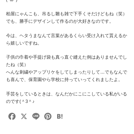
柏屋にゃんこも、吊るし雛も雑で下手くそだけどもね（笑）
でも、勝手にデザインして作るのが大好きなのです。
今は、ヘタうまなんて言葉があるくらい受け入れて貰えるか
ら嬉しいですね。
子供の巾着や手提げ袋も真っ直ぐ縫えた例はありませんでし
たね（笑）
へんな刺繍やアップリケをしてしまったりして…でもなんで
も喜んで、保育園やら学校に持っていってくれましたよ。
手芸をしているときは、なんだかにこにこしている私がいる
のです(＾3＾♪
F
X
Li
Pi
H
a
n
nt
at