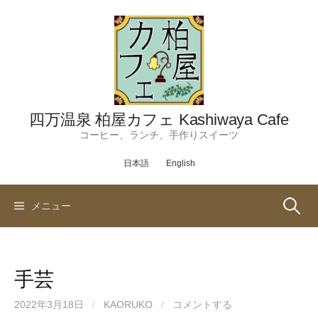
コ
ン
テ
ン
ツ
へ
ス
四万温泉 柏屋カフェ Kashiwaya Cafe
キ
コーヒー、ランチ、手作りスイーツ
ッ
日本語
English
プ
検
メニュー
索:
手芸
2022年3月18日
/
KAORUKO
/
コメントする