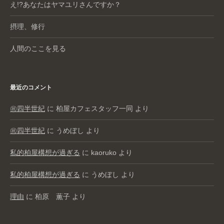
え!?あなたはヤマユリさんですか？
摂理、修行
人間のここを見る
最近のコメント
㊗️四半世紀
に
柏屋カフェスタッフ一同
より
㊗️四半世紀
に
うめぼし
より
私的柏屋構想が過ぎる
に
kaoruko
より
私的柏屋構想が過ぎる
に
うめぼし
より
理由
に
柏原 薫子
より