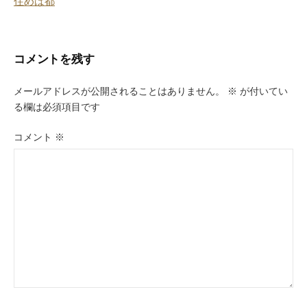
住めば都
稿
ナ
ビ
コメントを残す
ゲ
メールアドレスが公開されることはありません。
※
が付いてい
ー
る欄は必須項目です
シ
コメント
※
ョ
ン