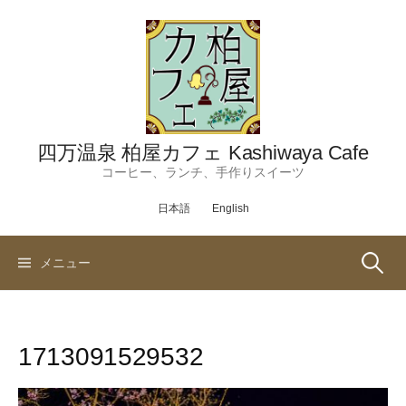
コ
ン
テ
ン
ツ
へ
ス
四万温泉 柏屋カフェ Kashiwaya Cafe
キ
コーヒー、ランチ、手作りスイーツ
ッ
日本語
English
プ
検
メニュー
索:
1713091529532