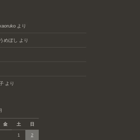
kaoruko
より
うめぼし
より
子
より
月
金
土
日
1
2