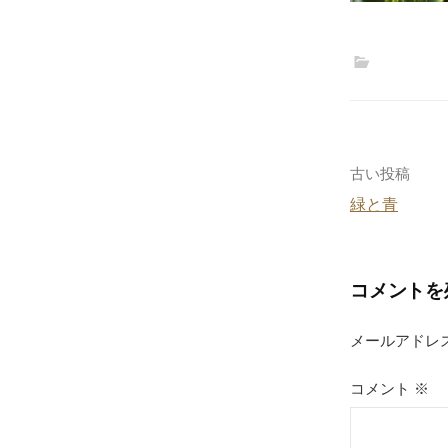
投
古い投稿
緑と青
稿
ナ
コメントを
ビ
ゲ
メールアドレ
ー
コメント
※
シ