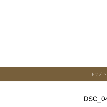
コ
ン
テ
ン
ツ
へ
ス
キ
ッ
プ
トップ
DSC_0