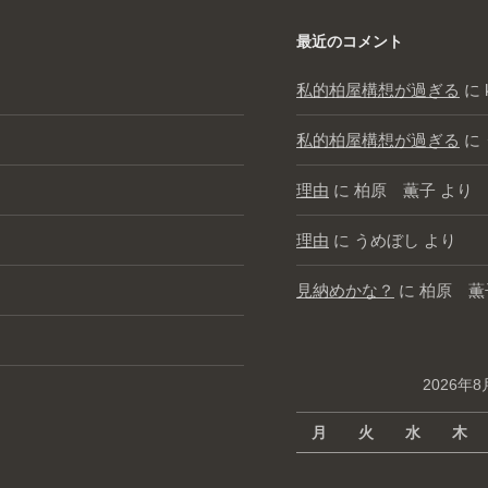
最近のコメント
私的柏屋構想が過ぎる
に
私的柏屋構想が過ぎる
に
理由
に
柏原 薫子
より
理由
に
うめぼし
より
見納めかな？
に
柏原 薫
2026年8
月
火
水
木