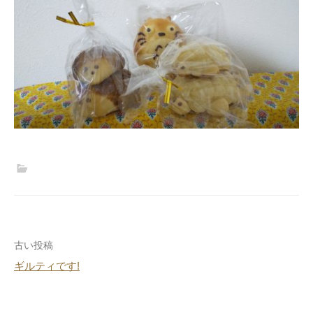
投
古い投稿
ギルティです!
稿
ナ