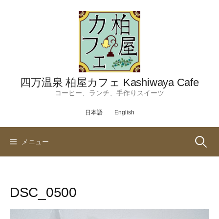
コ
ン
テ
ン
ツ
へ
ス
四万温泉 柏屋カフェ Kashiwaya Cafe
キ
コーヒー、ランチ、手作りスイーツ
ッ
日本語
English
プ
検
メニュー
索:
DSC_0500