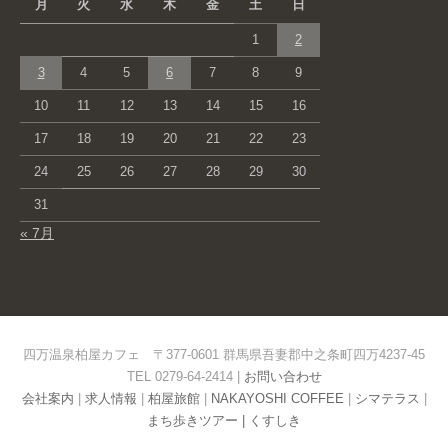
月
火
水
木
金
土
日
1
2
3
4
5
6
7
8
9
10
11
12
13
14
15
16
17
18
19
20
21
22
23
24
25
26
27
28
29
30
31
« 7月
四万温泉柏屋カフェ 〒377-0601 群馬県吾妻郡中之条町四万4237-45
TEL 0279-64-2414 |
お問い合わせ
会社案内
|
求人情報
|
柏屋旅館
|
NAKAYOSHI COFFEE
|
シマテラス
|
まち歩きツアー |
くすしき