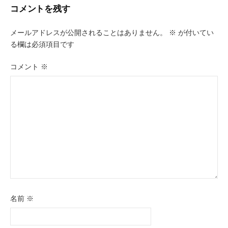
ビ
コメントを残す
ゲ
メールアドレスが公開されることはありません。
※
が付いてい
ー
る欄は必須項目です
シ
コメント
※
ョ
ン
名前
※