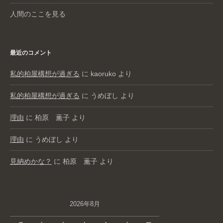
人間のここを見る
最近のコメント
私的柏屋構想が過ぎる
に
kaoruko
より
私的柏屋構想が過ぎる
に
うめぼし
より
理由
に
柏原 薫子
より
理由
に
うめぼし
より
見納めかな？
に
柏原 薫子
より
2026年8月