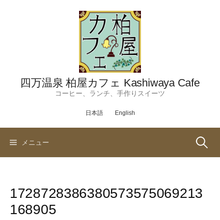
コ
ン
テ
ン
ツ
へ
ス
四万温泉 柏屋カフェ Kashiwaya Cafe
キ
コーヒー、ランチ、手作りスイーツ
ッ
日本語
English
プ
検
メニュー
索:
1728728386380573575069213
168905