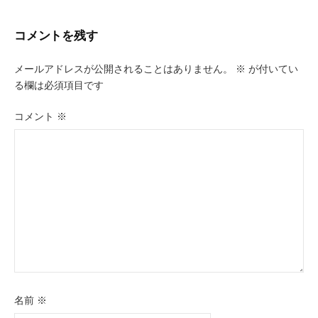
ナ
ビ
コメントを残す
ゲ
メールアドレスが公開されることはありません。
※
が付いてい
ー
る欄は必須項目です
シ
コメント
※
ョ
ン
名前
※