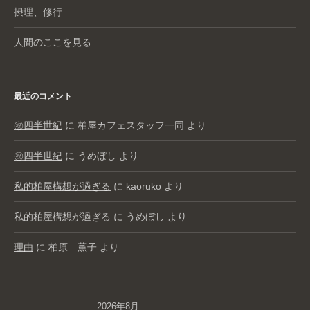
摂理、修行
人間のここを見る
最近のコメント
㊗️四半世紀
に
柏屋カフェスタッフ一同
より
㊗️四半世紀
に
うめぼし
より
私的柏屋構想が過ぎる
に
kaoruko
より
私的柏屋構想が過ぎる
に
うめぼし
より
理由
に
柏原 薫子
より
2026年8月