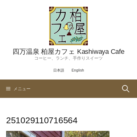
コ
ン
テ
ン
ツ
へ
ス
四万温泉 柏屋カフェ Kashiwaya Cafe
キ
コーヒー、ランチ、手作りスイーツ
ッ
日本語
English
プ
検
メニュー
索:
251029110716564