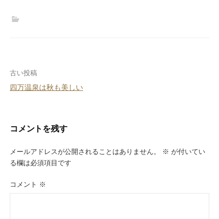
投
古い投稿
四万温泉は秋も美しい
稿
ナ
ビ
コメントを残す
ゲ
メールアドレスが公開されることはありません。
※
が付いてい
ー
る欄は必須項目です
シ
コメント
※
ョ
ン