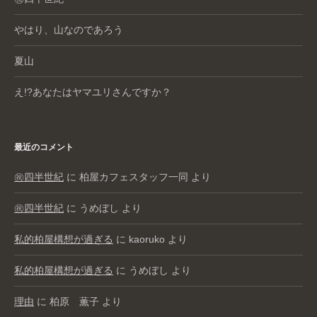
やはり、山なのであろう
夏山
え!?あなたはヤマユリさんですか？
最近のコメント
㊗️四半世紀
に
柏屋カフェスタッフ一同
より
㊗️四半世紀
に
うめぼし
より
私的柏屋構想が過ぎる
に
kaoruko
より
私的柏屋構想が過ぎる
に
うめぼし
より
理由
に
柏原 薫子
より