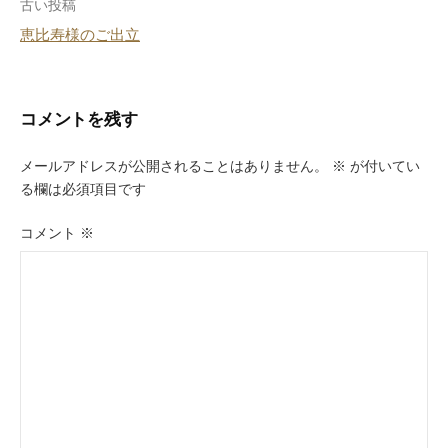
投
古い投稿
恵比寿様のご出立
稿
ナ
ビ
コメントを残す
ゲ
メールアドレスが公開されることはありません。
※
が付いてい
ー
る欄は必須項目です
シ
コメント
※
ョ
ン