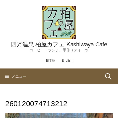
コ
ン
テ
ン
ツ
へ
ス
四万温泉 柏屋カフェ Kashiwaya Cafe
キ
コーヒー、ランチ、手作りスイーツ
ッ
日本語
English
プ
検
メニュー
索:
260120074713212