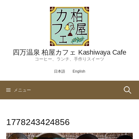
コ
ン
テ
ン
ツ
へ
ス
四万温泉 柏屋カフェ Kashiwaya Cafe
キ
コーヒー、ランチ、手作りスイーツ
ッ
日本語
English
プ
検
メニュー
索:
1778243424856