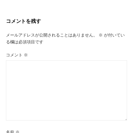
ナ
ビ
コメントを残す
ゲ
メールアドレスが公開されることはありません。
※
が付いてい
ー
る欄は必須項目です
シ
コメント
※
ョ
ン
名前
※