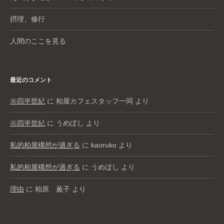
摂理、修行
人間のここを見る
最近のコメント
㊗️四半世紀
に
柏屋カフェスタッフ一同
より
㊗️四半世紀
に
うめぼし
より
私的柏屋構想が過ぎる
に
kaoruko
より
私的柏屋構想が過ぎる
に
うめぼし
より
理由
に
柏原 薫子
より