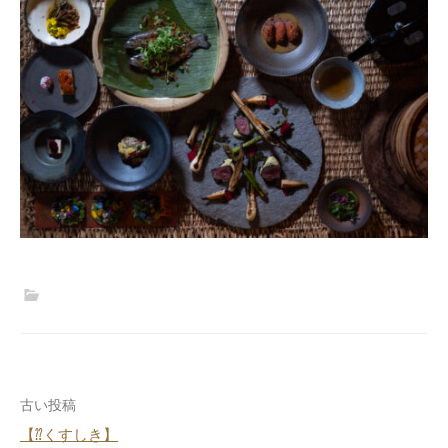
投
古い投稿
【⁇くすしき】
稿