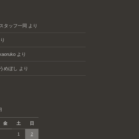
スタッフ一同
より
り
kaoruko
より
うめぼし
より
月
金
土
日
1
2