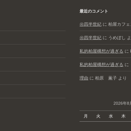
最近のコメント
㊗️四半世紀
に
柏屋カフェ
㊗️四半世紀
に
うめぼし
よ
私的柏屋構想が過ぎる
に
私的柏屋構想が過ぎる
に
理由
に
柏原 薫子
より
2026年8
月
火
水
木