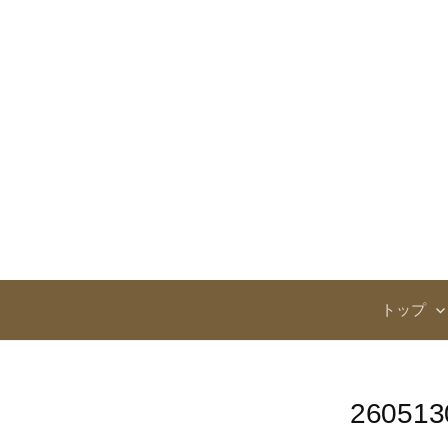
コ
ン
テ
ン
ツ
へ
ス
キ
ッ
プ
トップ
260513