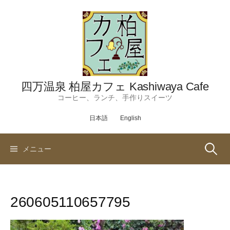
コ
ン
テ
ン
ツ
へ
ス
四万温泉 柏屋カフェ Kashiwaya Cafe
キ
コーヒー、ランチ、手作りスイーツ
ッ
日本語
English
プ
検
メニュー
索:
260605110657795