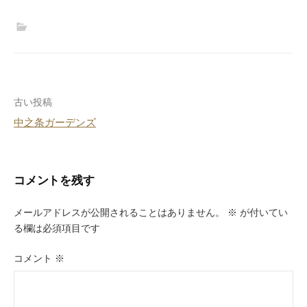
投
古い投稿
中之条ガーデンズ
稿
ナ
ビ
コメントを残す
ゲ
メールアドレスが公開されることはありません。
※
が付いてい
ー
る欄は必須項目です
シ
コメント
※
ョ
ン