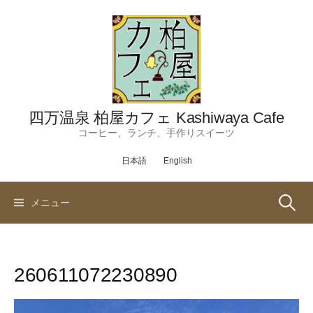
コ
ン
テ
ン
ツ
へ
ス
四万温泉 柏屋カフェ Kashiwaya Cafe
キ
コーヒー、ランチ、手作りスイーツ
ッ
日本語
English
プ
検
メニュー
索:
260611072230890