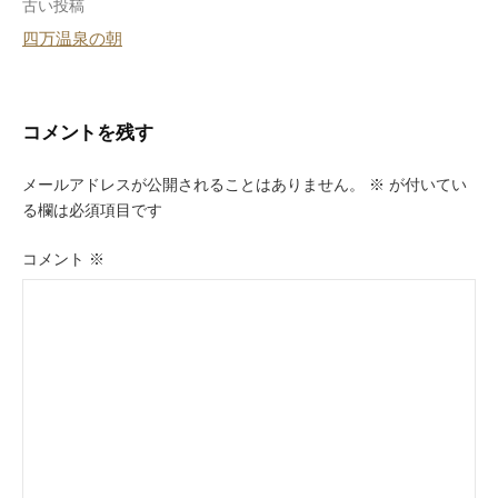
投
古い投稿
四万温泉の朝
稿
ナ
ビ
コメントを残す
ゲ
メールアドレスが公開されることはありません。
※
が付いてい
ー
る欄は必須項目です
シ
コメント
※
ョ
ン