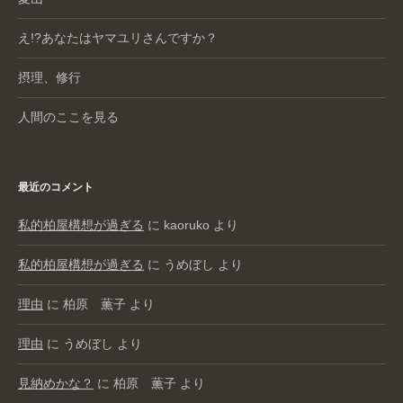
え!?あなたはヤマユリさんですか？
摂理、修行
人間のここを見る
最近のコメント
私的柏屋構想が過ぎる
に
kaoruko
より
私的柏屋構想が過ぎる
に
うめぼし
より
理由
に
柏原 薫子
より
理由
に
うめぼし
より
見納めかな？
に
柏原 薫子
より