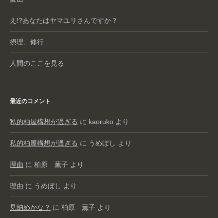
え!?あなたはヤマユリさんですか？
摂理、修行
人間のここを見る
最近のコメント
私的柏屋構想が過ぎる
に
kaoruko
より
私的柏屋構想が過ぎる
に
うめぼし
より
理由
に
柏原 薫子
より
理由
に
うめぼし
より
見納めかな？
に
柏原 薫子
より