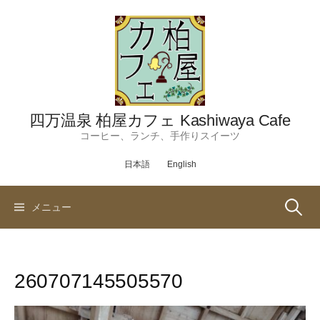
コ
ン
テ
ン
ツ
へ
ス
四万温泉 柏屋カフェ Kashiwaya Cafe
キ
コーヒー、ランチ、手作りスイーツ
ッ
日本語
English
プ
検
メニュー
索:
260707145505570