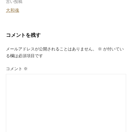
投
古い投稿
大和魂
稿
ナ
ビ
コメントを残す
ゲ
メールアドレスが公開されることはありません。
※
が付いてい
ー
る欄は必須項目です
シ
コメント
※
ョ
ン