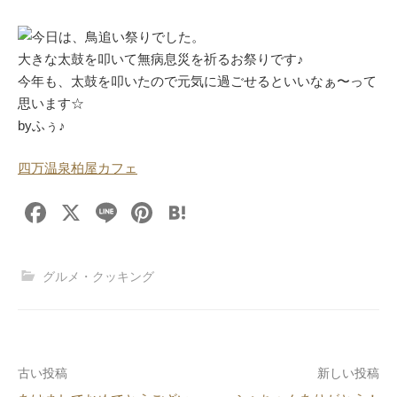
今日は、鳥追い祭りでした。
大きな太鼓を叩いて無病息災を祈るお祭りです♪
今年も、太鼓を叩いたので元気に過ごせるといいなぁ〜って
思います☆
byふぅ♪
四万温泉柏屋カフェ
F
X
Li
Pi
H
a
n
nt
at
c
e
er
e
グルメ・クッキング
e
e
n
b
st
a
o
投
古い投稿
新しい投稿
o