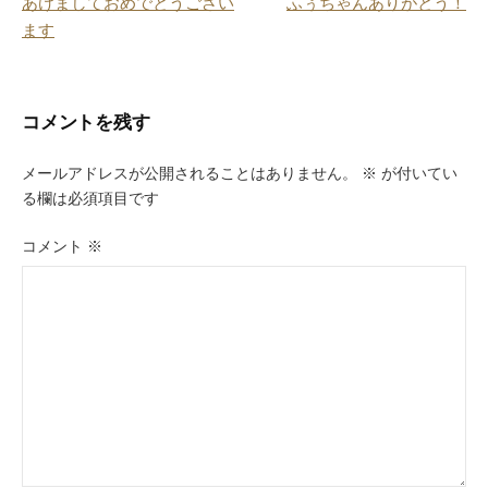
あけましておめでとうござい
ふぅちゃんありがとう！
k
稿
ます
ナ
ビ
コメントを残す
ゲ
ー
メールアドレスが公開されることはありません。
※
が付いてい
る欄は必須項目です
シ
ョ
コメント
※
ン