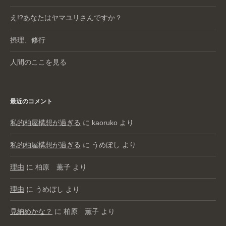
え!?あなたはヤマユリさんですか？
摂理、修行
人間のここを見る
最近のコメント
私的柏屋構想が過ぎる
に
kaoruko
より
私的柏屋構想が過ぎる
に
うめぼし
より
理由
に
柏原 薫子
より
理由
に
うめぼし
より
見納めかな？
に
柏原 薫子
より