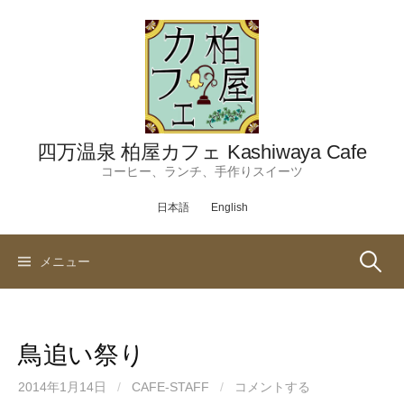
コ
ン
テ
ン
ツ
へ
ス
四万温泉 柏屋カフェ Kashiwaya Cafe
キ
コーヒー、ランチ、手作りスイーツ
ッ
日本語
English
プ
検
メニュー
索:
鳥追い祭り
2014年1月14日
/
CAFE-STAFF
/
コメントする