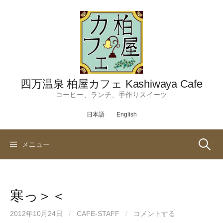
コ
ン
テ
ン
ツ
へ
ス
四万温泉 柏屋カフェ Kashiwaya Cafe
キ
コーヒー、ランチ、手作りスイーツ
ッ
日本語
English
プ
検
メニュー
索:
寒っ＞＜
2012年10月24日
/
CAFE-STAFF
/
コメントする