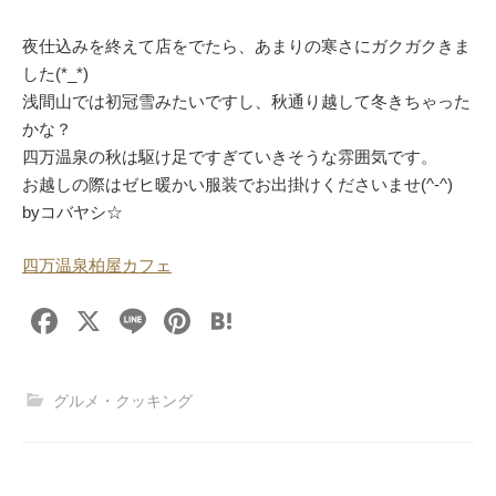
夜仕込みを終えて店をでたら、あまりの寒さにガクガクきま
した(*_*)
浅間山では初冠雪みたいですし、秋通り越して冬きちゃった
かな？
四万温泉の秋は駆け足ですぎていきそうな雰囲気です。
お越しの際はゼヒ暖かい服装でお出掛けくださいませ(^-^)
byコバヤシ☆
四万温泉柏屋カフェ
F
X
Li
Pi
H
a
n
nt
at
c
e
er
e
グルメ・クッキング
e
e
n
b
st
a