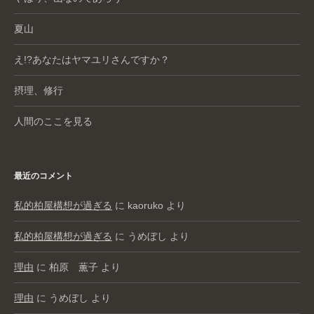
夏山
え!?あなたはヤマユリさんですか？
摂理、修行
人間のここを見る
最近のコメント
私的柏屋構想が過ぎる
に
kaoruko
より
私的柏屋構想が過ぎる
に
うめぼし
より
理由
に
柏原 薫子
より
理由
に
うめぼし
より