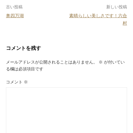
o
投
古い投稿
新しい投稿
o
奥四万湖
素晴らしい美しさです！六合
k
稿
村
ナ
ビ
コメントを残す
ゲ
ー
メールアドレスが公開されることはありません。
※
が付いてい
る欄は必須項目です
シ
ョ
コメント
※
ン