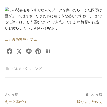
この間春ももうすぐなんてブログを書いたら、また四万は
雪がふいてます(>_<) まだ春は遠そうな感じですね…(-_-;) で
も道路には、もう雪がないので大丈夫ですよ☆ 皆様のお越
しお待ちしています(≧∇≦) byふぅ♪
四万温泉柏屋カフェ
F
X
Li
Pi
H
a
n
nt
at
c
e
er
e
グルメ・クッキング
e
e
n
b
st
a
o
投
古い投稿
新しい投稿
o
えー？雪(^^;)
降りましたねぇ
k
稿