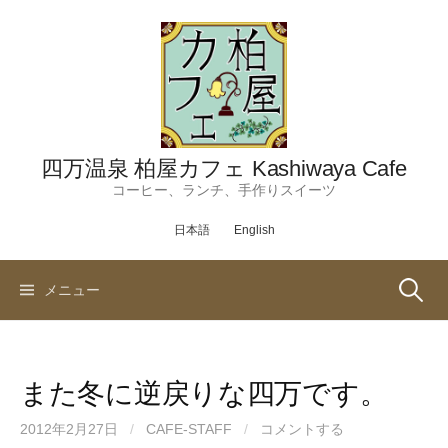
コ
ン
テ
ン
ツ
へ
ス
四万温泉 柏屋カフェ Kashiwaya Cafe
キ
コーヒー、ランチ、手作りスイーツ
ッ
日本語
English
プ
検
メニュー
索:
また冬に逆戻りな四万です。
2012年2月27日
/
CAFE-STAFF
/
コメントする