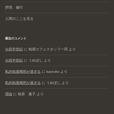
摂理、修行
人間のここを見る
最近のコメント
㊗️四半世紀
に
柏屋カフェスタッフ一同
より
㊗️四半世紀
に
うめぼし
より
私的柏屋構想が過ぎる
に
kaoruko
より
私的柏屋構想が過ぎる
に
うめぼし
より
理由
に
柏原 薫子
より