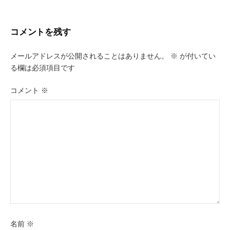
ナ
ビ
コメントを残す
ゲ
メールアドレスが公開されることはありません。
※
が付いてい
ー
る欄は必須項目です
シ
コメント
※
ョ
ン
名前
※