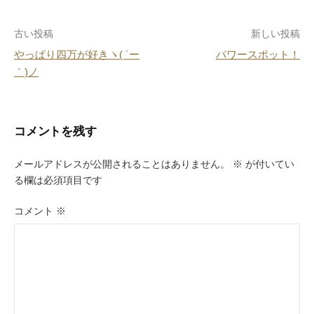
o
投
古い投稿
新しい投稿
o
やっぱり四万が好きヽ( ´ー
パワースポット！
k
稿
｀)ノ
ナ
ビ
コメントを残す
ゲ
ー
メールアドレスが公開されることはありません。
※
が付いてい
る欄は必須項目です
シ
ョ
コメント
※
ン