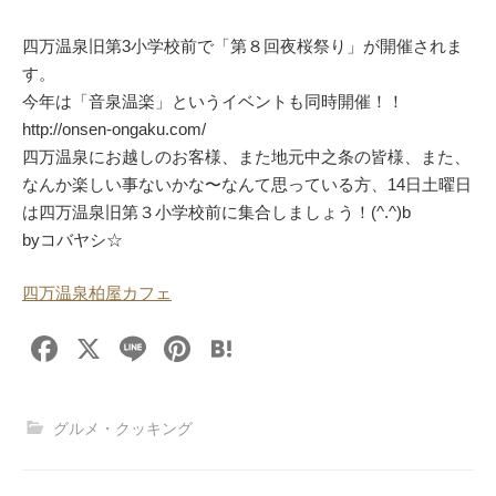
四万温泉旧第3小学校前で「第８回夜桜祭り」が開催されま
す。
今年は「音泉温楽」というイベントも同時開催！！
http://onsen-ongaku.com/
四万温泉にお越しのお客様、また地元中之条の皆様、また、
なんか楽しい事ないかな〜なんて思っている方、14日土曜日
は四万温泉旧第３小学校前に集合しましょう！(^.^)b
byコバヤシ☆
四万温泉柏屋カフェ
F
X
Li
Pi
H
a
n
nt
at
c
e
er
e
グルメ・クッキング
e
e
n
b
st
a