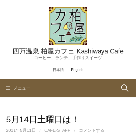
コ
ン
テ
ン
ツ
へ
ス
四万温泉 柏屋カフェ Kashiwaya Cafe
キ
コーヒー、ランチ、手作りスイーツ
ッ
日本語
English
プ
検
メニュー
索:
5月14日土曜日は！
2011年5月11日
/
CAFE-STAFF
/
コメントする