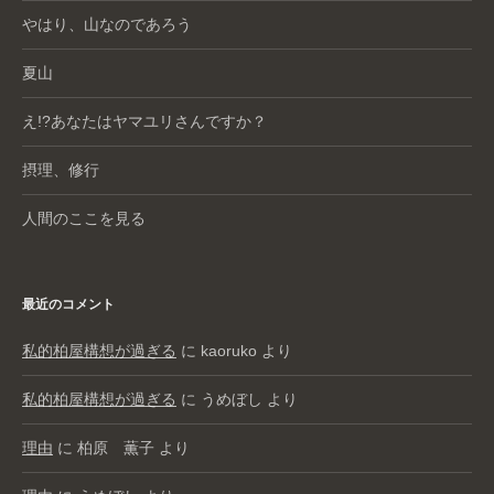
やはり、山なのであろう
夏山
え!?あなたはヤマユリさんですか？
摂理、修行
人間のここを見る
最近のコメント
私的柏屋構想が過ぎる
に
kaoruko
より
私的柏屋構想が過ぎる
に
うめぼし
より
理由
に
柏原 薫子
より