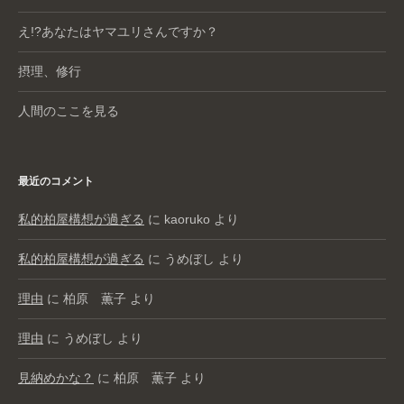
え!?あなたはヤマユリさんですか？
摂理、修行
人間のここを見る
最近のコメント
私的柏屋構想が過ぎる
に
kaoruko
より
私的柏屋構想が過ぎる
に
うめぼし
より
理由
に
柏原 薫子
より
理由
に
うめぼし
より
見納めかな？
に
柏原 薫子
より