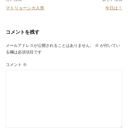
投
o
マトリョーシカ人形
今日は！
k
稿
ナ
ビ
コメントを残す
ゲ
メールアドレスが公開されることはありません。
※
が付いてい
ー
る欄は必須項目です
シ
コメント
※
ョ
ン