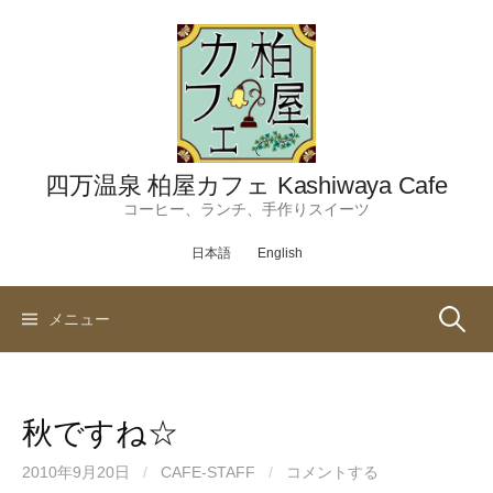
コ
ン
テ
ン
ツ
へ
ス
四万温泉 柏屋カフェ Kashiwaya Cafe
キ
コーヒー、ランチ、手作りスイーツ
ッ
日本語
English
プ
検
メニュー
索:
秋ですね☆
2010年9月20日
/
CAFE-STAFF
/
コメントする