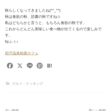
秋らしくなってきましたね(*^_^*)
秋は食欲の秋、読書の秋ですね☆
私はどちらかと言うと、もちろん食欲の秋です。
これからどんどん美味しい食べ物が出てくるので楽しみで
す。
byふぅ♪
四万温泉柏屋カフェ
F
X
Li
Pi
H
a
n
nt
at
c
e
er
e
グルメ・クッキング
e
e
n
b
st
a
o
古い投稿
新しい投稿