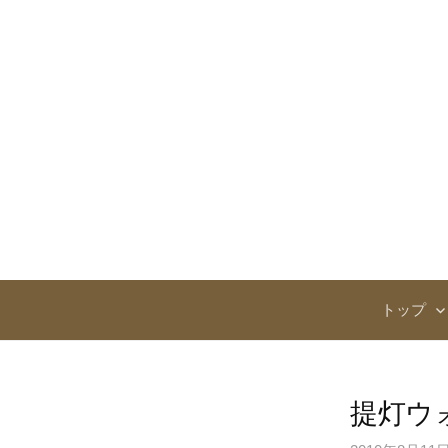
コ
ン
テ
ン
ツ
へ
ス
キ
ッ
プ
トップ
提灯ウ