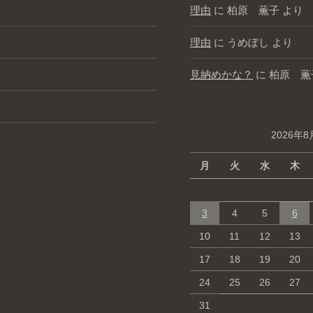
理由
に
柏原 薫子
より
理由
に
うめぼし
より
見納めかな？
に
柏原 薫
2026年8
月
火
水
木
3
4
5
6
10
11
12
13
17
18
19
20
24
25
26
27
31