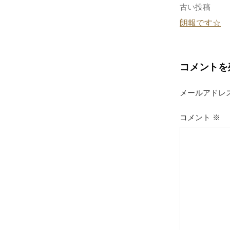
o
投
古い投稿
k
朗報です☆
稿
ナ
コメントを
ビ
ゲ
メールアドレ
ー
コメント
※
シ
ョ
ン