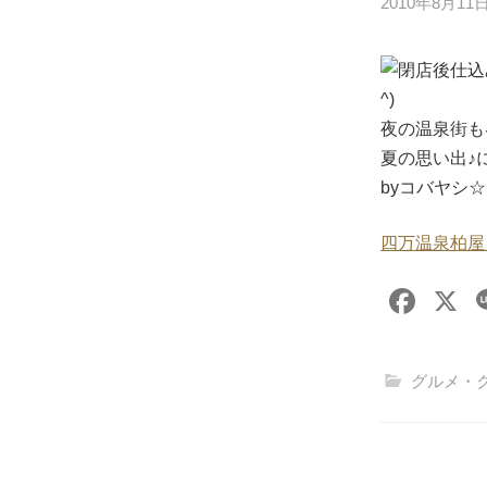
2010年8月11
閉店後仕込
^)
夜の温泉街も
夏の思い出♪に
byコバヤシ☆
四万温泉柏屋
F
X
a
c
グルメ・
e
b
o