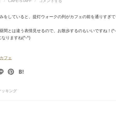
日
/
CAFE-STAFF
/
コメントする
みをしていると、提灯ウォークの列がカフェの前を通りすぎてい
昼間とは違う表情見せるので、お散歩するのもいいですね！(^-^
なりますね(^-^)
カフェ
Li
Pi
H
n
nt
at
e
er
e
クッキング
e
n
st
a