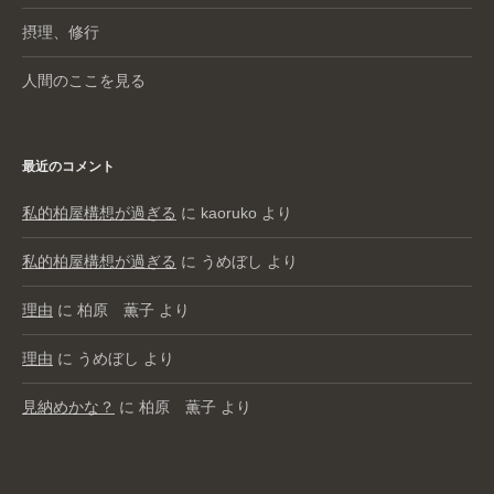
摂理、修行
人間のここを見る
最近のコメント
私的柏屋構想が過ぎる
に
kaoruko
より
私的柏屋構想が過ぎる
に
うめぼし
より
理由
に
柏原 薫子
より
理由
に
うめぼし
より
見納めかな？
に
柏原 薫子
より