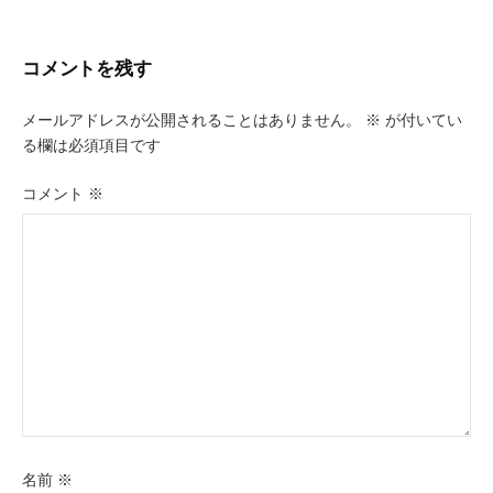
ナ
ビ
コメントを残す
ゲ
メールアドレスが公開されることはありません。
※
が付いてい
ー
る欄は必須項目です
シ
コメント
※
ョ
ン
名前
※