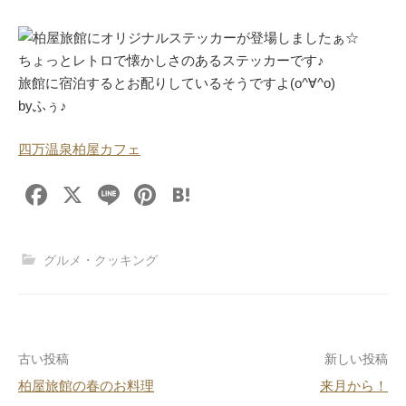
柏屋旅館にオリジナルステッカーが登場しましたぁ☆
ちょっとレトロで懐かしさのあるステッカーです♪
旅館に宿泊するとお配りしているそうですよ(o^∀^o)
byふぅ♪
四万温泉柏屋カフェ
F
X
Li
Pi
H
a
n
nt
at
c
e
er
e
グルメ・クッキング
e
e
n
b
st
a
o
投
古い投稿
新しい投稿
o
柏屋旅館の春のお料理
来月から！
k
稿