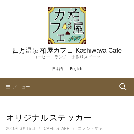
コ
ン
テ
ン
ツ
へ
ス
四万温泉 柏屋カフェ Kashiwaya Cafe
キ
コーヒー、ランチ、手作りスイーツ
ッ
日本語
English
プ
検
メニュー
索:
オリジナルステッカー
2010年3月15日
/
CAFE-STAFF
/
コメントする