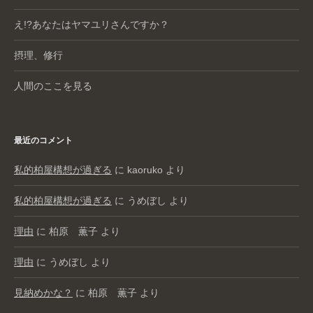
え!?あなたはヤマユリさんですか？
摂理、修行
人間のここを見る
最近のコメント
私的柏屋構想が過ぎる
に
kaoruko
より
私的柏屋構想が過ぎる
に
うめぼし
より
理由
に
柏原 薫子
より
理由
に
うめぼし
より
見納めかな？
に
柏原 薫子
より