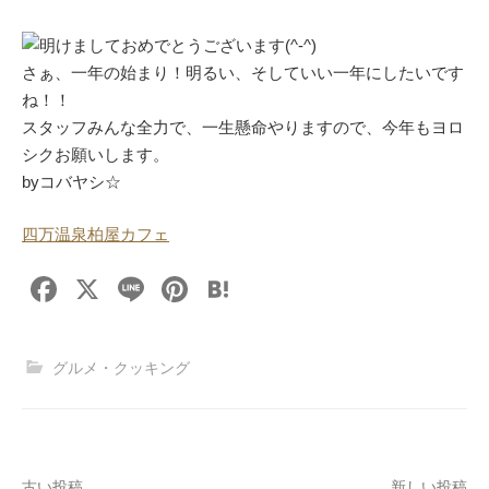
明けましておめでとうございます(^-^)
さぁ、一年の始まり！明るい、そしていい一年にしたいです
ね！！
スタッフみんな全力で、一生懸命やりますので、今年もヨロ
シクお願いします。
byコバヤシ☆
四万温泉柏屋カフェ
F
X
Li
Pi
H
a
n
nt
at
c
e
er
e
グルメ・クッキング
e
e
n
b
st
a
o
古い投稿
新しい投稿