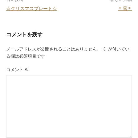
投
o
☆クリスマスプレート☆
＊雪＊
k
稿
ナ
ビ
コメントを残す
ゲ
メールアドレスが公開されることはありません。
※
が付いてい
ー
る欄は必須項目です
シ
コメント
※
ョ
ン