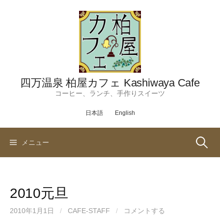
コ
ン
テ
ン
ツ
へ
ス
四万温泉 柏屋カフェ Kashiwaya Cafe
キ
コーヒー、ランチ、手作りスイーツ
ッ
日本語
English
プ
検
メニュー
索:
2010元旦
2010年1月1日
/
CAFE-STAFF
/
コメントする