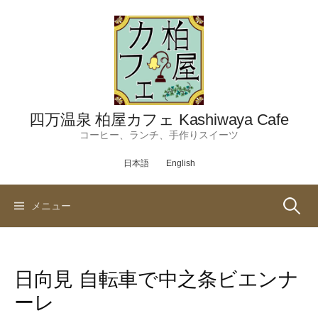
コ
ン
テ
ン
ツ
へ
ス
四万温泉 柏屋カフェ Kashiwaya Cafe
キ
コーヒー、ランチ、手作りスイーツ
ッ
日本語
English
プ
検
メニュー
索:
日向見 自転車で中之条ビエンナ
ーレ