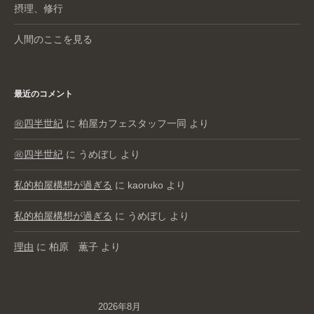
摂理、修行
人間のここを見る
最近のコメント
㊗️四半世紀
に
柏屋カフェスタッフ一同
より
㊗️四半世紀
に
うめぼし
より
私的柏屋構想が過ぎる
に
kaoruko
より
私的柏屋構想が過ぎる
に
うめぼし
より
理由
に
柏原 薫子
より
2026年8月