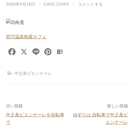
2009年9月18日
/
CAFE-STAFF
/
コメントする
日向見
四万温泉柏屋カフェ
F
X
Li
Pi
H
a
n
nt
at
c
e
er
e
中之条ビエンナーレ
e
e
n
b
st
a
o
投
古い投稿
新しい投稿
o
中之条ビエンナーレを自転車
ゆずりは 自転車で中之条ビ
k
稿
で
エンナーレ
ナ