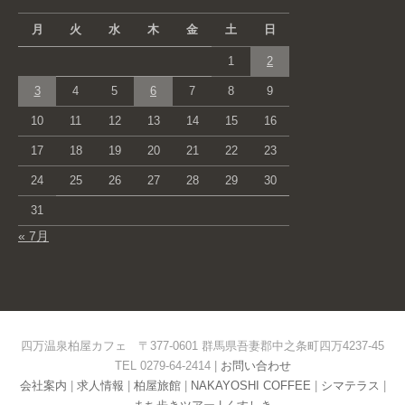
月
火
水
木
金
土
日
1
2
3
4
5
6
7
8
9
10
11
12
13
14
15
16
17
18
19
20
21
22
23
24
25
26
27
28
29
30
31
« 7月
四万温泉柏屋カフェ 〒377-0601 群馬県吾妻郡中之条町四万4237-45
TEL 0279-64-2414 |
お問い合わせ
会社案内
|
求人情報
|
柏屋旅館
|
NAKAYOSHI COFFEE
|
シマテラス
|