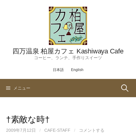
コ
ン
テ
ン
ツ
へ
ス
四万温泉 柏屋カフェ Kashiwaya Cafe
キ
コーヒー、ランチ、手作りスイーツ
ッ
日本語
English
プ
検
メニュー
索:
†素敵な時†
2009年7月12日
/
CAFE-STAFF
/
コメントする