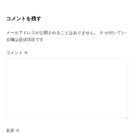
ナ
ビ
コメントを残す
ゲ
メールアドレスが公開されることはありません。
※
が付いてい
ー
る欄は必須項目です
シ
コメント
※
ョ
ン
名前
※