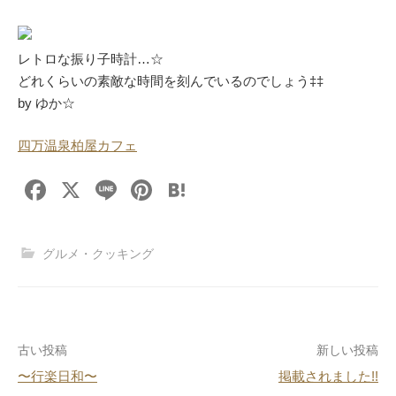
レトロな振り子時計…☆
どれくらいの素敵な時間を刻んでいるのでしょう‡‡
by ゆか☆
四万温泉柏屋カフェ
F
X
Li
Pi
H
a
n
nt
at
c
e
er
e
グルメ・クッキング
e
e
n
b
st
a
o
投
古い投稿
新しい投稿
o
〜行楽日和〜
掲載されました!!
k
稿