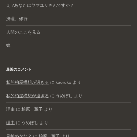
え!?あなたはヤマユリさんですか？
摂理、修行
人間のここを見る
蝉
最近のコメント
私的柏屋構想が過ぎる
に
kaoruko
より
私的柏屋構想が過ぎる
に
うめぼし
より
理由
に
柏原 薫子
より
理由
に
うめぼし
より
見納めかな？
に
柏原 薫子
より