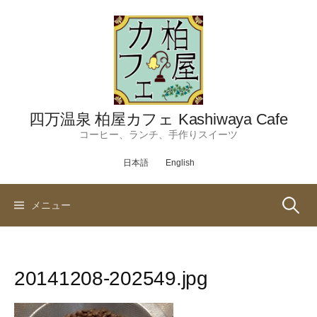
コ
ン
テ
ン
ツ
へ
ス
四万温泉 柏屋カフェ Kashiwaya Cafe
キ
コーヒー、ランチ、手作りスイーツ
ッ
日本語
English
プ
検
メニュー
索:
20141208-202549.jpg