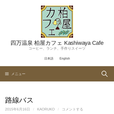
コ
ン
テ
ン
ツ
へ
ス
四万温泉 柏屋カフェ Kashiwaya Cafe
キ
コーヒー、ランチ、手作りスイーツ
ッ
日本語
English
プ
検
メニュー
索:
路線バス
2015年6月16日
/
KAORUKO
/
コメントする