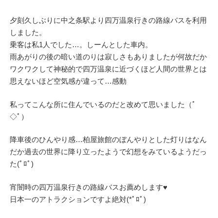
夕刻久しぶりに中之条駅より四万温泉行きの路線バスを利用
しました。
乗客は私1人でした…。しーんとした車内。
雨あがりの後の暗い道のりは寂しさもありましたが何故だか
ワクワクして神秘的で四万温泉に近づくほど人間の世界とは
思えないほど空気感が違って…感動
私ってこんな所に住んでいるのだと改めて思いました（ﾟ
◇ﾟ）
降車後のひんやり感…柏屋旅館のぼんやりとした灯りはなん
だか過去の世界に降り立ったようで幻想をみているようだっ
た(ﾟﾛﾟ)
宵闇時の四万温泉行きの路線バスお薦めします♥
日本一のアトラクションですよ絶対(*ﾟﾛﾟ)