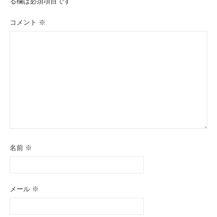
る欄は必須項目です
シ
ョ
コメント
※
ン
名前
※
メール
※