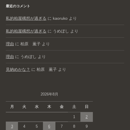
最近のコメント
私的柏屋構想が過ぎる
に
kaoruko
より
私的柏屋構想が過ぎる
に
うめぼし
より
理由
に
柏原 薫子
より
理由
に
うめぼし
より
見納めかな？
に
柏原 薫子
より
2026年8月
月
火
水
木
金
土
日
1
2
3
4
5
6
7
8
9