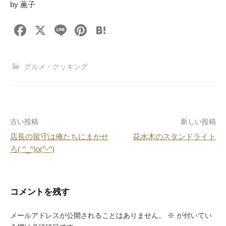
by 薫子
F
X
Li
Pi
H
a
n
nt
at
c
e
er
e
グルメ・クッキング
e
e
n
b
st
a
o
投
古い投稿
新しい投稿
o
店長の留守は俺たちにまかせ
花水木のスタンドライト
k
稿
ろ( ^_^)o(^-^)
ナ
ビ
コメントを残す
ゲ
ー
メールアドレスが公開されることはありません。
※
が付いてい