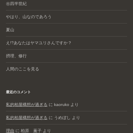
㊗️四半世紀
やはり、山なのであろう
夏山
え!?あなたはヤマユリさんですか？
摂理、修行
人間のここを見る
最近のコメント
私的柏屋構想が過ぎる
に
kaoruko
より
私的柏屋構想が過ぎる
に
うめぼし
より
理由
に
柏原 薫子
より