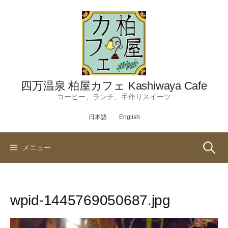
コ
ン
テ
ン
ツ
へ
ス
四万温泉 柏屋カフェ Kashiwaya Cafe
キ
コーヒー、ランチ、手作りスイーツ
ッ
日本語
English
プ
検
メニュー
索:
wpid-1445769050687.jpg