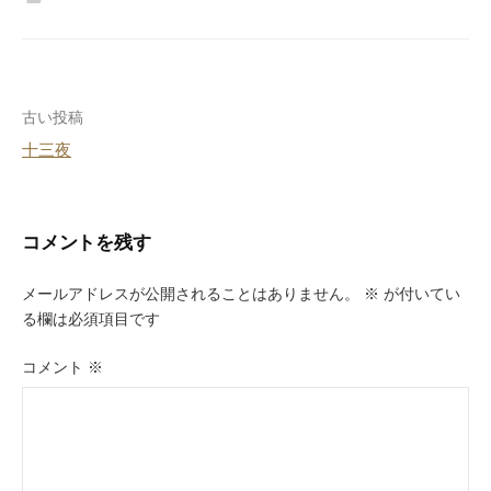
投
古い投稿
十三夜
稿
ナ
ビ
コメントを残す
ゲ
メールアドレスが公開されることはありません。
※
が付いてい
ー
る欄は必須項目です
シ
コメント
※
ョ
ン