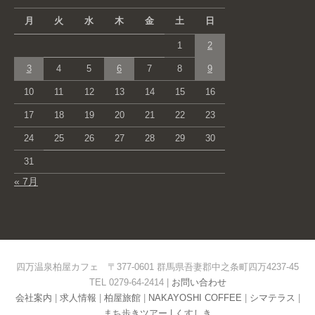
月
火
水
木
金
土
日
1
2
3
4
5
6
7
8
9
10
11
12
13
14
15
16
17
18
19
20
21
22
23
24
25
26
27
28
29
30
31
« 7月
四万温泉柏屋カフェ 〒377-0601 群馬県吾妻郡中之条町四万4237-45
TEL 0279-64-2414 |
お問い合わせ
会社案内
|
求人情報
|
柏屋旅館
|
NAKAYOSHI COFFEE
|
シマテラス
|
まち歩きツアー |
くすしき