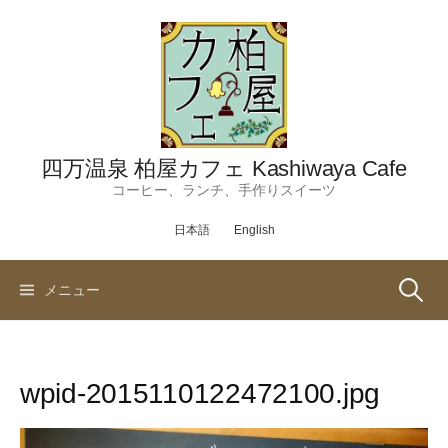
コ
ン
テ
ン
ツ
へ
ス
四万温泉 柏屋カフェ Kashiwaya Cafe
キ
コーヒー、ランチ、手作りスイーツ
ッ
日本語
English
プ
検
メニュー
索:
wpid-2015110122472100.jpg