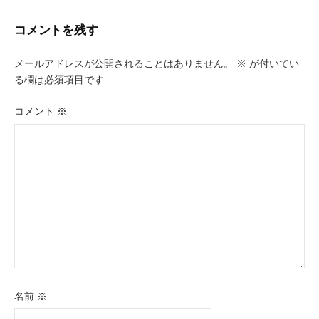
ナ
ビ
コメントを残す
ゲ
メールアドレスが公開されることはありません。
※
が付いてい
ー
る欄は必須項目です
シ
コメント
※
ョ
ン
名前
※