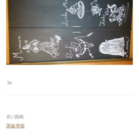
投
古い投稿
黒板塗装
稿