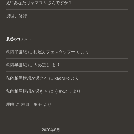
え!?あなたはヤマユリさんですか？
摂理、修行
最近のコメント
㊗️四半世紀
に
柏屋カフェスタッフ一同
より
㊗️四半世紀
に
うめぼし
より
私的柏屋構想が過ぎる
に
kaoruko
より
私的柏屋構想が過ぎる
に
うめぼし
より
理由
に
柏原 薫子
より
2026年8月