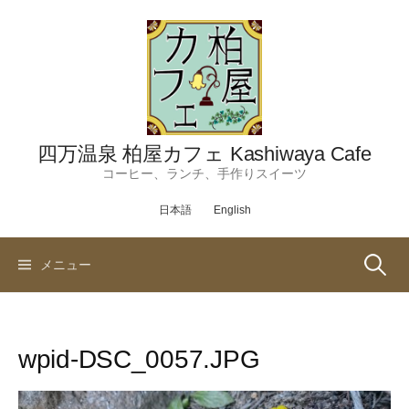
コ
ン
テ
ン
ツ
へ
ス
四万温泉 柏屋カフェ Kashiwaya Cafe
キ
コーヒー、ランチ、手作りスイーツ
ッ
日本語
English
プ
検
メニュー
索:
wpid-DSC_0057.JPG