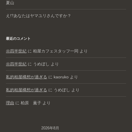
夏山
え!?あなたはヤマユリさんですか？
最近のコメント
㊗️四半世紀
に
柏屋カフェスタッフ一同
より
㊗️四半世紀
に
うめぼし
より
私的柏屋構想が過ぎる
に
kaoruko
より
私的柏屋構想が過ぎる
に
うめぼし
より
理由
に
柏原 薫子
より
2026年8月