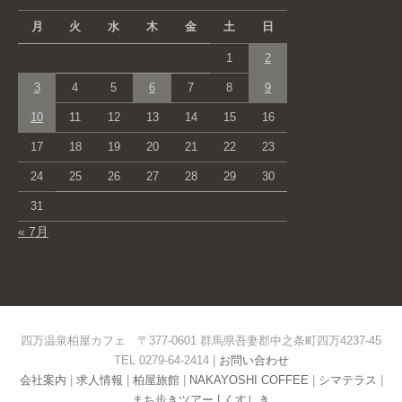
月
火
水
木
金
土
日
1
2
3
4
5
6
7
8
9
10
11
12
13
14
15
16
17
18
19
20
21
22
23
24
25
26
27
28
29
30
31
« 7月
四万温泉柏屋カフェ 〒377-0601 群馬県吾妻郡中之条町四万4237-45
TEL 0279-64-2414 |
お問い合わせ
会社案内
|
求人情報
|
柏屋旅館
|
NAKAYOSHI COFFEE
|
シマテラス
|
まち歩きツアー |
くすしき