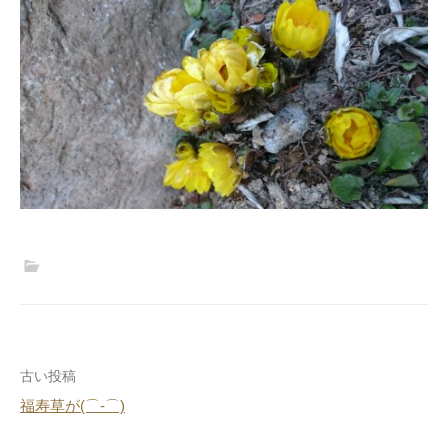
投
古い投稿
福寿草が(⌒‐⌒)
稿