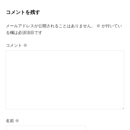
ナ
ビ
コメントを残す
ゲ
メールアドレスが公開されることはありません。
※
が付いてい
ー
る欄は必須項目です
シ
コメント
※
ョ
ン
名前
※